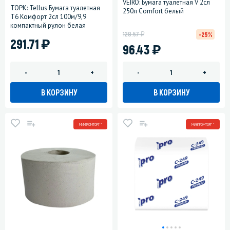
VEIRO: Бумага туалетная V 2сл
ТОРК: Tellus Бумага туалетная
250л Comfort белый
T6 Комфорт 2сл 100м/9,9
компактный рулон белая
у
128.57
-25%
)
291.71
)
96.43
-
+
-
+
В КОРЗИНУ
В КОРЗИНУ
МИНПРОМТОРГ *
МИНПРОМТОРГ *