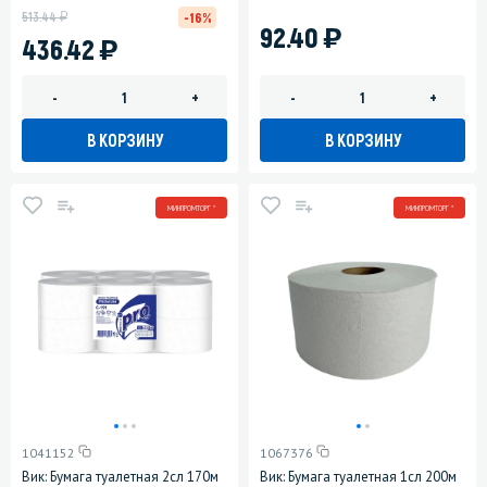
у
513.44
-16%
)
92.40
)
436.42
-
+
-
+
В КОРЗИНУ
В КОРЗИНУ
МИНПРОМТОРГ *
МИНПРОМТОРГ *
1041152
1067376
Вик: Бумага туалетная 2сл 170м
Вик: Бумага туалетная 1сл 200м