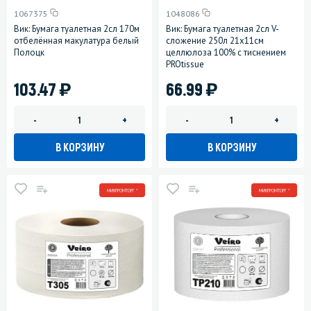
1067375
1048086
Вик: Бумага туалетная 2сл 170м
Вик: Бумага туалетная 2сл V-
отбелённая макулатура белый
сложение 250л 21х11см
Полоцк
целлюлоза 100% с тиснением
PROtissue
)
)
103.47
66.99
-
+
-
+
В КОРЗИНУ
В КОРЗИНУ
МИНПРОМТОРГ *
МИНПРОМТОРГ *