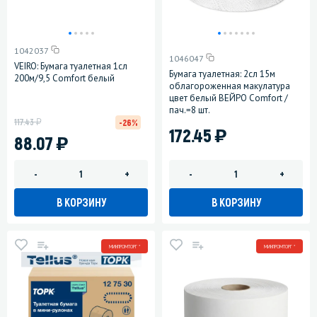
1042037
1046047
VEIRO: Бумага туалетная 1сл
Бумага туалетная: 2сл 15м
200м/9,5 Comfort белый
облагороженная макулатура
цвет белый ВЕЙРО Comfort /
пач.=8 шт.
у
117.43
-26%
)
172.45
)
88.07
-
+
-
+
В КОРЗИНУ
В КОРЗИНУ
МИНПРОМТОРГ *
МИНПРОМТОРГ *