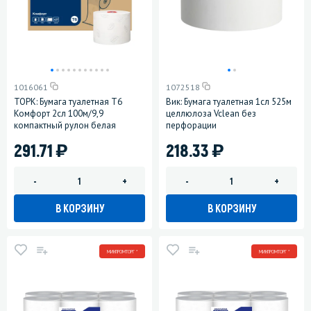
1016061
1072518
ТОРК: Бумага туалетная T6
Вик: Бумага туалетная 1сл 525м
Комфорт 2сл 100м/9,9
целлюлоза Vclean без
компактный рулон белая
перфорации
)
)
291.71
218.33
-
+
-
+
В КОРЗИНУ
В КОРЗИНУ
МИНПРОМТОРГ *
МИНПРОМТОРГ *