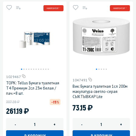
МИНПРОМТОРГ *
МИНПРОМТОРГ *
1029467
1047491
ТОРК: Tellus Бумага туалетная
Вик: Бумага туалетная 1сл 200м
T4 Премиум 2сл 23м белая /
макулатура светло-серая
пач.=8 шт.
СЫКТЫВКАР Lite
у
307.28
-15%
)
73.15
)
261.19
-
+
-
+