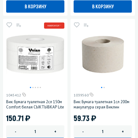
В КОРЗИНУ
В КОРЗИНУ
МИНПРОМТОРГ *
1045412
1039560
Вик: Бумага туалетная 2сл 150м
Вик: Бумага туалетная 1сл 200м
Comfort белая СЫКТЫВКАР Lite
макулатура серая Виклин
)
)
150.71
59.73
-
+
-
+