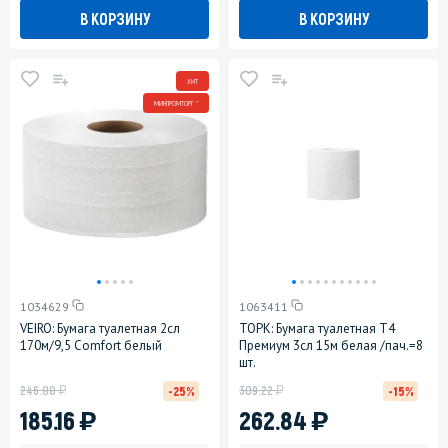
В КОРЗИНУ
В КОРЗИНУ
ХИТ
МИНПРОМТОРГ *
1034629
1063411
VEIRO: Бумага туалетная 2сл
ТОРК: Бумага туалетная T4
170м/9,5 Comfort белый
Премиум 3сл 15м белая /пач.=8
шт.
у
у
246.88
309.22
-25%
-15%
)
)
185.16
262.84