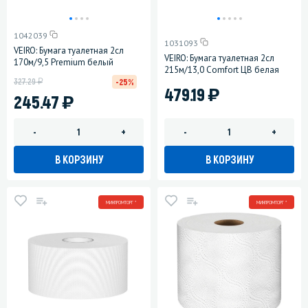
1042039
1031093
VEIRO: Бумага туалетная 2сл
VEIRO: Бумага туалетная 2сл
170м/9,5 Premium белый
215м/13,0 Comfort ЦВ белая
у
327.29
-25%
)
479.19
)
245.47
-
+
-
+
В КОРЗИНУ
В КОРЗИНУ
МИНПРОМТОРГ *
МИНПРОМТОРГ *