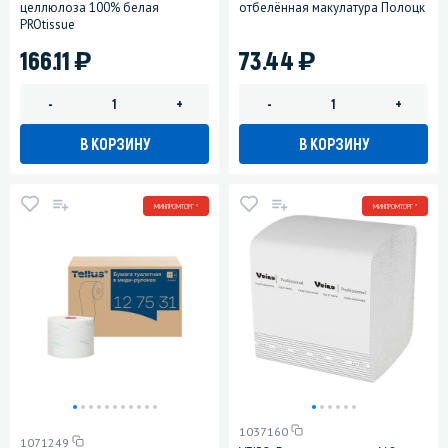
целлюлоза 100% белая
отбелённая макулатура Полоцк
PROtissue
)
)
166.11
73.44
-
+
-
+
В КОРЗИНУ
В КОРЗИНУ
МИНПРОМТОРГ *
МИНПРОМТОРГ *
1037160
1071249