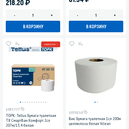
)
218.20
-
+
-
+
В КОРЗИНУ
В КОРЗИНУ
МИНПРОМТОРГ *
1055777
1070210
ТОРК: Tellus Бумага туалетная
Вик: Бумага туалетная 1сл 200м
Т8 СмартВан Комфорт 2сл
целлюлоза белая Vclean
207м/13,4 белая