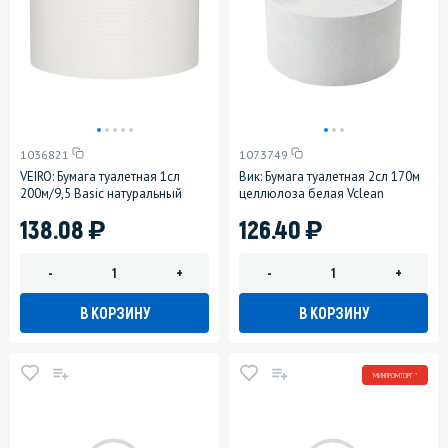
1036821
1073749
VEIRO: Бумага туалетная 1сл
Вик: Бумага туалетная 2сл 170м
200м/9,5 Basic натуральный
целлюлоза белая Vclean
)
)
138.08
126.40
-
+
-
+
В КОРЗИНУ
В КОРЗИНУ
МИНПРОМТОРГ *