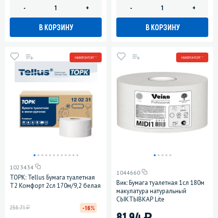
-
+
-
+
В КОРЗИНУ
В КОРЗИНУ
МИНПРОМТОРГ *
МИНПРОМТОРГ *
1023434
1044660
ТОРК: Tellus Бумага туалетная
Вик: Бумага туалетная 1сл 180м
T2 Комфорт 2сл 170м/9,2 белая
макулатура натуральный
СЫКТЫВКАР Lite
у
256.71
-16%
)
81.94