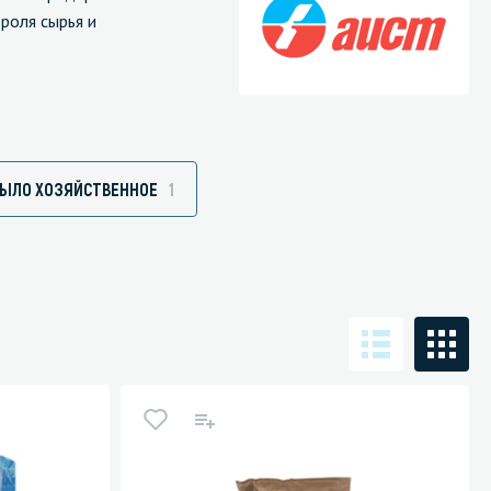
роля сырья и
Санузел и туалетная комната
борудования
Средства для дезинфекции санузлов
ЫЛО ХОЗЯЙСТВЕННОЕ
1
Средства для мытья унитазов и сантехники
посуды
Средства для очистки полов и стен в санузлах
ования и грилей
Средства для устранения засоров
 машин