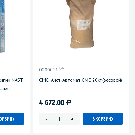
Уборка пола
Промышленная уборка
0000011
кипин NAST
СМС: Аист-Автомат СМС 20кг (весовой)
машин
)
4 672.00
КОРЗИНУ
В КОРЗИНУ
-
+