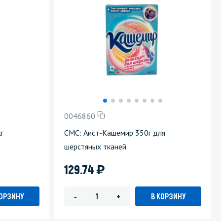
0046860
г
СМС: Аист-Кашемир 350г для
шерстяных тканей
)
129.74
КОРЗИНУ
В КОРЗИНУ
-
+