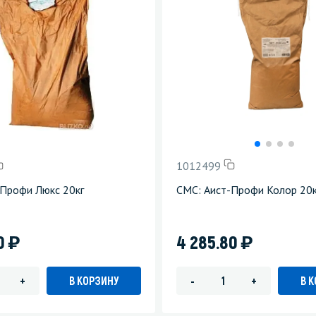
1012499
-Профи Люкс 20кг
СМС: Аист-Профи Колор 20к
)
)
20
4 285.80
В КОРЗИНУ
В 
+
-
+