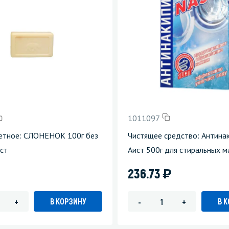
зеркала
Мебель и оргтехника
я
Личная гигиена
1011097
етное: СЛОНЕНОК 100г без
Чистящее средство: Антина
ст
Аист 500г для стиральных 
)
236.73
В КОРЗИНУ
В 
+
-
+