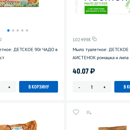
1024998
етное: ДЕТСКОЕ 90г ЧАДО в
Мыло туалетное: ДЕТСКОЕ 
ст
АИСТЕНОК ромашка и липа
)
40.07
В КОРЗИНУ
В 
+
-
+