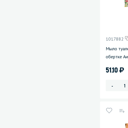
1017882
Мыло туал
обертке Аи
)
51.10
-