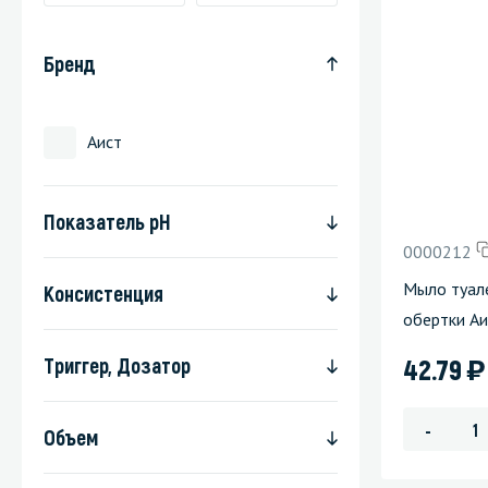
Стекла и 
Бренд
Автохими
Аист
Показатель pH
0000212
Мыло туал
Консистенция
обертки Аи
)
42.79
Триггер, Дозатор
-
Объем