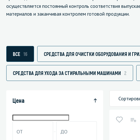
осуществляется постоянный контроль соответствия выпускае
материалов и заканчивая контролем готовой продукции.
Специали
Дегризер
ВСЕ
16
СРЕДСТВА ДЛЯ ОЧИСТКИ ОБОРУДОВАНИЯ И ГР
Защитные с
стрипперы
СРЕДСТВА ДЛЯ УХОДА ЗА СТИРАЛЬНЫМИ МАШИНАМИ
2
Средства 
Средства 
поверхнос
Сортиров
Цена
Средства 
Средства 
пятноудал
Средства 