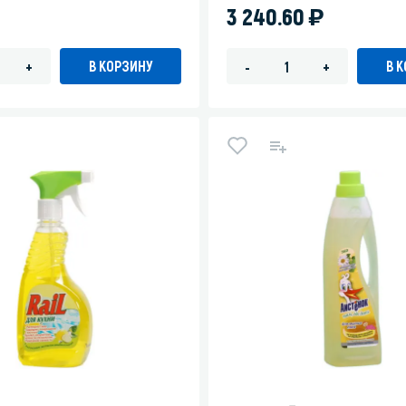
)
3 240.60
В КОРЗИНУ
В 
+
-
+