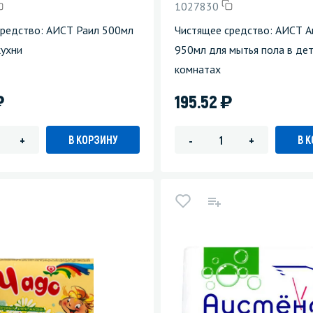
1027830
средство: АИСТ Раил 500мл
Чистящее средство: АИСТ А
кухни
950мл для мытья пола в де
комнатах
)
)
195.52
В КОРЗИНУ
В 
+
-
+