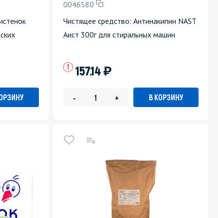
0046580
истенок
Чистящее средство: Антинакипин NAST
тских
Аист 300г для стиральных машин
)
157.14
КОРЗИНУ
В КОРЗИНУ
-
+