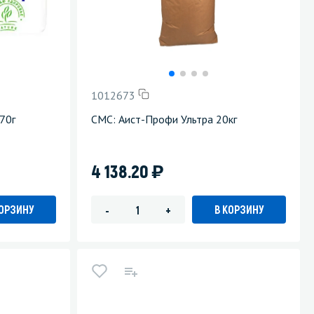
1012673
70г
СМС: Аист-Профи Ультра 20кг
)
4 138.20
КОРЗИНУ
В КОРЗИНУ
-
+