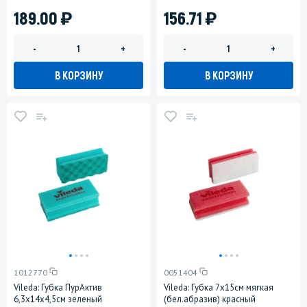
)
)
189.00
156.71
-
+
-
+
В КОРЗИНУ
В КОРЗИНУ
1012770
0051404
Vileda: Губка ПурАктив
Vileda: Губка 7х15см мягкая
6,3х14х4,5см зеленый
(бел.абразив) красный