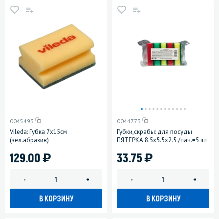
0045493
0044773
Vileda: Губка 7х15см
Губки,скрабы: для посуды
(зел.абразив)
ПЯТЕРКА 8.5х5.5х2.5 /пач.=5 шт.
)
)
129.00
33.75
-
+
-
+
В КОРЗИНУ
В КОРЗИНУ