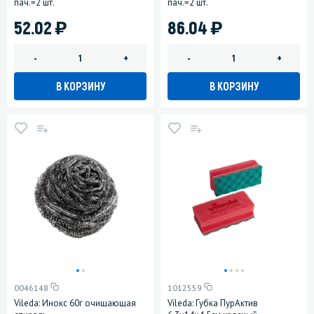
пач.=2 шт.
пач.=2 шт.
)
)
52.02
86.04
-
+
-
+
В КОРЗИНУ
В КОРЗИНУ
0046148
1012559
Vileda: Инокс 60г очищающая
Vileda: Губка ПурАктив