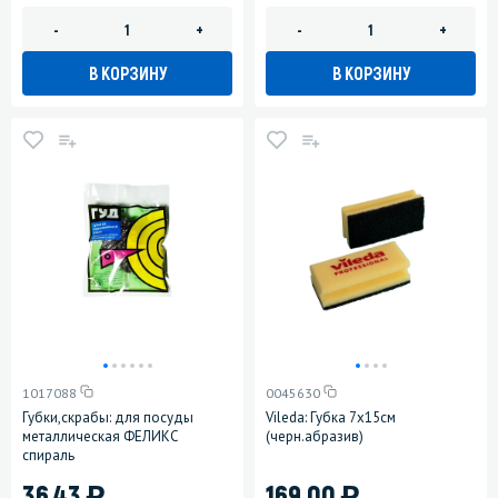
-
+
-
+
В КОРЗИНУ
В КОРЗИНУ
1017088
0045630
Губки,скрабы: для посуды
Vileda: Губка 7х15см
металлическая ФЕЛИКС
(черн.абразив)
спираль
)
)
36.43
169.00