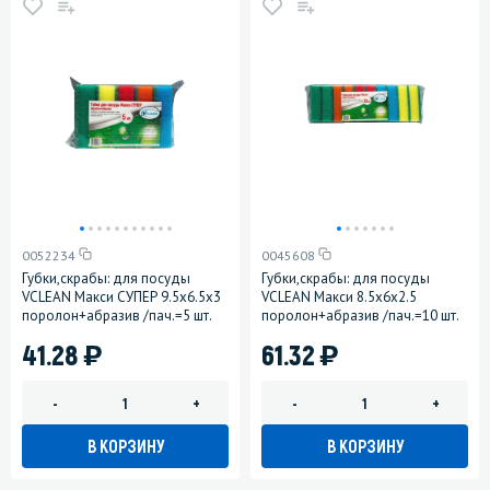
0052234
0045608
Губки,скрабы: для посуды
Губки,скрабы: для посуды
VCLEAN Макси СУПЕР 9.5х6.5х3
VCLEAN Макси 8.5х6х2.5
поролон+абразив /пач.=5 шт.
поролон+абразив /пач.=10 шт.
)
)
41.28
61.32
-
+
-
+
В КОРЗИНУ
В КОРЗИНУ