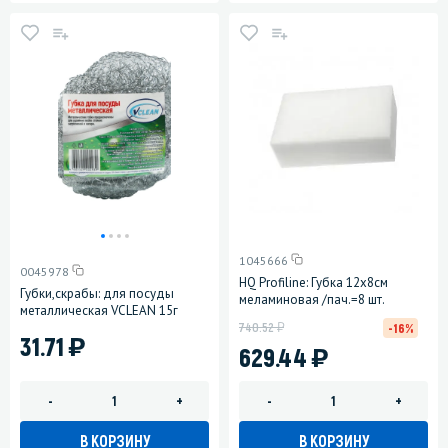
1045666
0045978
HQ Profiline: Губка 12х8см
Губки,скрабы: для посуды
меламиновая /пач.=8 шт.
металлическая VCLEAN 15г
у
740.52
-16%
)
31.71
)
629.44
-
+
-
+
В КОРЗИНУ
В КОРЗИНУ