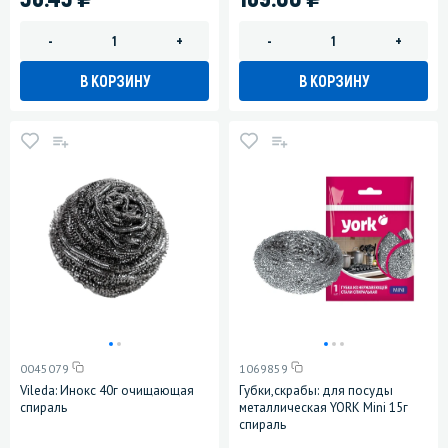
-
+
-
+
В КОРЗИНУ
В КОРЗИНУ
0045079
1069859
Vileda: Инокс 40г очищающая
Губки,скрабы: для посуды
спираль
металлическая YORK Mini 15г
спираль