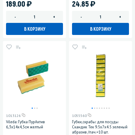
)
)
189.00
24.85
-
+
-
+
В КОРЗИНУ
В КОРЗИНУ
1013126
1055560
Vileda: Губка ПурАктив
Губки,скрабы: для посуды
6,3х14х4,5см желтый
Скандик Тек 9.5х7х4.5 зеленый
абразив /пач.=10 шт.