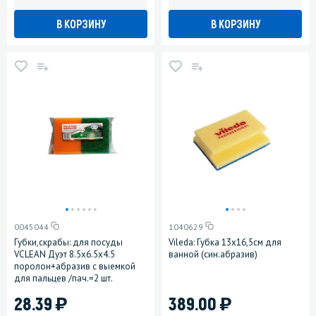
В КОРЗИНУ
В КОРЗИНУ
0045044
1040629
Губки,скрабы: для посуды
Vileda: Губка 13х16,5см для
VCLEAN Дуэт 8.5х6.5х4.5
ванной (син.абразив)
поролон+абразив с выемкой
для пальцев /пач.=2 шт.
)
)
28.39
389.00