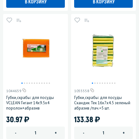
В КОРЗИНУ
В КОРЗИНУ
1044659
1055558
Губки,скрабы: для посуды
Губки,скрабы: для посуды
VCLEAN Гигант 14х9.5х4
Скандик Тек 16х7х4.5 зеленый
поролон+абразив
абразив /пач.=5 шт.
)
)
30.97
133.38
-
+
-
+