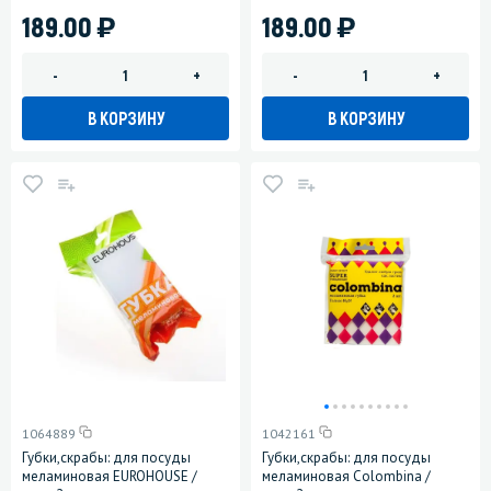
)
)
189.00
189.00
-
+
-
+
В КОРЗИНУ
В КОРЗИНУ
1064889
1042161
Губки,скрабы: для посуды
Губки,скрабы: для посуды
меламиновая EUROHOUSE /
меламиновая Colombina /