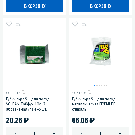
В КОРЗИНУ
В КОРЗИНУ
0000614
1021203
Губки,скрабы: для посуды
Губки,скрабы: для посуды
VCLEAN Тайфун 10х12
металлическая ПРЕМЬЕР
абразивная /пач.=3 шт.
спираль
)
)
20.26
66.06
-
+
-
+