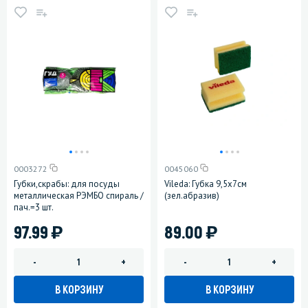
0003272
0045060
Губки,скрабы: для посуды
Vileda: Губка 9,5х7см
металлическая РЭМБО спираль /
(зел.абразив)
пач.=3 шт.
)
)
97.99
89.00
-
+
-
+
В КОРЗИНУ
В КОРЗИНУ