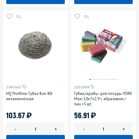
1045665
1031894
HQ Profiline: Губка 8см 40г
Губки,скрабы: для посуды YORK
металлическая
Maxi 10х7х2,9 с абразивом /
пач.=5 шт.
)
)
103.67
56.91
-
+
-
+