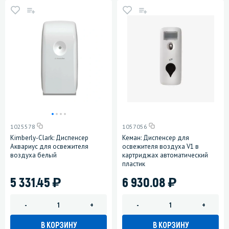
1025578
1057056
Kimberly-Clark: Диспенсер
Кеман: Диспенсер для
Аквариус для освежителя
освежителя воздуха V1 в
воздуха белый
картриджах автоматический
пластик
)
)
5 331.45
6 930.08
-
+
-
+
В КОРЗИНУ
В КОРЗИНУ