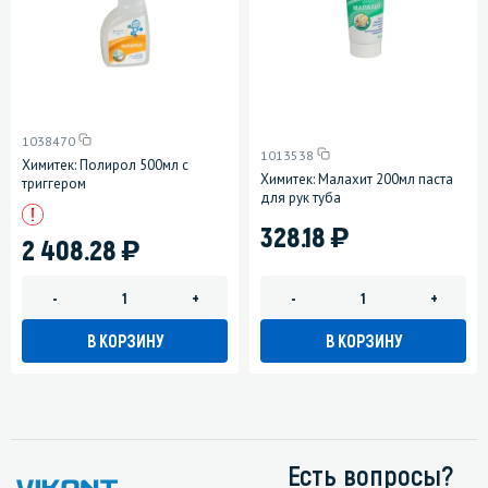
1038470
1013538
Химитек: Полирол 500мл с
Химитек: Малахит 200мл паста
триггером
для рук туба
)
328.18
)
2 408.28
-
+
-
+
В КОРЗИНУ
В КОРЗИНУ
Есть вопросы?