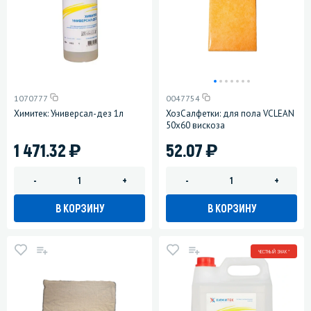
1070777
0047754
Химитек: Универсал-дез 1л
ХозСалфетки: для пола VCLEAN
50х60 вискоза
)
)
1 471.32
52.07
-
+
-
+
В КОРЗИНУ
В КОРЗИНУ
ЧЕСТНЫЙ ЗНАК *