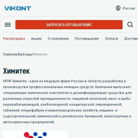
Россия
ЗАПРОСИТЬ ОПТОВЫЙ ПРАЙС
Распродажа
Акции
О компании
Поставщикам
Оплата
Достав
Главная
/
Бренды
/
Химитек
Химитек
НПФ Химитек - одна из ведущих фирм России в области разработки и
производства профессиональных моющих средств. Компания выпускает
специальные химические очистители и дезинфицирующие средства для
различных отраслей промышленности: пищевой молочной, мясо- и рыбо
перерабатывающей, хлебопекарной, кондитерской, пивоваренной,
табачной, птицефабрик и животноводческих хозяйств, машино- и
судостроительной, химической и целлюлозно-бумажной, транспортных и
автосервисных предприятий.