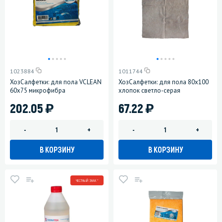
1023884
1011744
ХозСалфетки: для пола VCLEAN
ХозСалфетки: для пола 80х100
60х75 микрофибра
хлопок светло-серая
)
)
202.05
67.22
-
+
-
+
В КОРЗИНУ
В КОРЗИНУ
ЧЕСТНЫЙ ЗНАК *