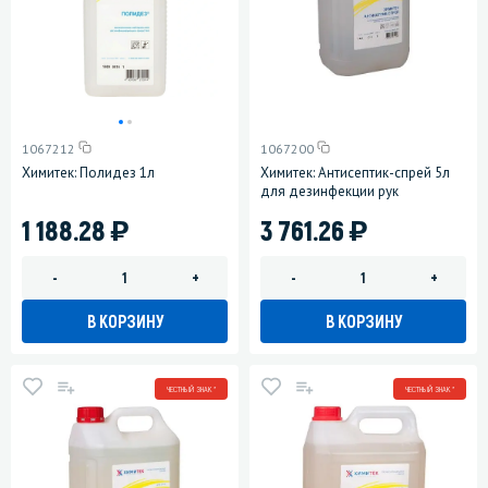
1067212
1067200
Химитек: Полидез 1л
Химитек: Антисептик-спрей 5л
для дезинфекции рук
)
)
1 188.28
3 761.26
-
+
-
+
В КОРЗИНУ
В КОРЗИНУ
ЧЕСТНЫЙ ЗНАК *
ЧЕСТНЫЙ ЗНАК *