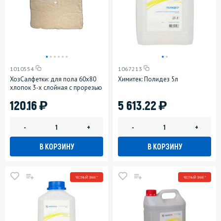
1010554
1067213
ХозСалфетки: для пола 60х80
Химитек: Полидез 5л
хлопок 3-х слойная с прорезью
)
)
120.16
5 613.22
-
+
-
+
В КОРЗИНУ
В КОРЗИНУ
ЧЕСТНЫЙ ЗНАК *
ЧЕСТНЫЙ ЗНАК *