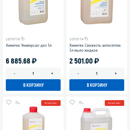
1070776
1070774
Химитек: Универсал-дез 5л
Химитек: Свежесть-антисептик
5л мыло жидкое
)
)
6 885.68
2 501.00
-
+
-
+
В КОРЗИНУ
В КОРЗИНУ
ЧЕСТНЫЙ ЗНАК *
ЧЕСТНЫЙ ЗНАК *