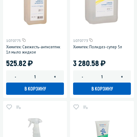
1070775
1070773
Химитек: Свежесть-антисептик
Химитек: Полидез-супер 5л
1л мыло жидкое
)
)
525.82
3 280.58
-
+
-
+
В КОРЗИНУ
В КОРЗИНУ