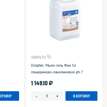
1069132
о
Dolphin: Мыло-гель Фин 5л
глицериново-ланолиновое ph 7
)
1 149.10
КОРЗИНУ
В КОРЗИНУ
-
+