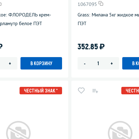
1067095
зеркала
Мебель и оргтехника
кое: ФЛОРОДЕЛЬ крем-
Grass: Милана 5кг жидкое 
ерламутр белое ПЭТ
ПЭТ
я
Личная гигиена
)
)
352.85
В КОРЗИНУ
В 
+
-
+
ЧЕСТНЫЙ ЗНАК *
ЧЕСТН