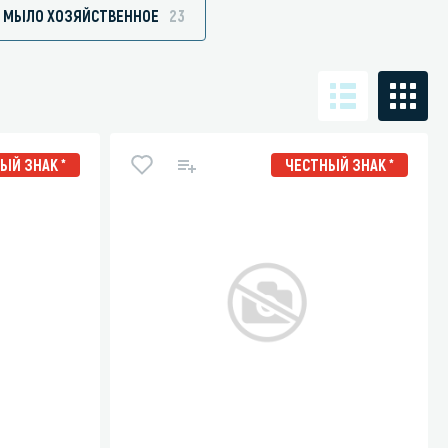
МЫЛО ХОЗЯЙСТВЕННОЕ
23
Санузел и туалетная комната
борудования
Средства для дезинфекции санузлов
ЫЙ ЗНАК *
ЧЕСТНЫЙ ЗНАК *
Средства для мытья унитазов и сантехники
посуды
Средства для очистки полов и стен в санузлах
ования и грилей
Средства для устранения засоров
 машин