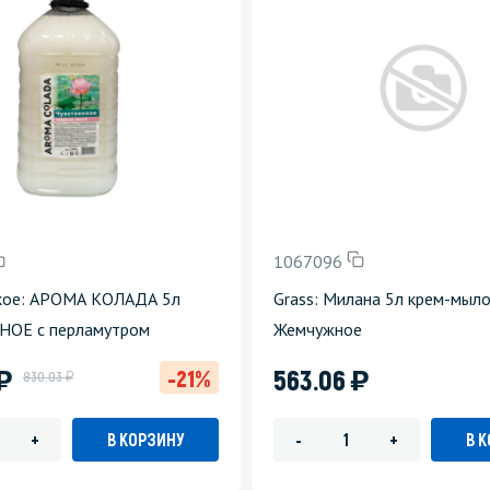
1067096
кое: АРОМА КОЛАДА 5л
Grass: Милана 5л крем-мыл
ОЕ с перламутром
Жемчужное
)
)
563.06
-21%
у
830.03
В КОРЗИНУ
В 
+
-
+