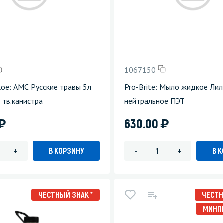
1067150
ое: АМС Русские травы 5л
Pro-Brite: Мыло жидкое Лил
 тв.канистра
нейтральное ПЭТ
)
)
630.00
В КОРЗИНУ
В 
+
-
+
ЧЕСТНЫЙ ЗНАК *
ЧЕСТН
МИНП