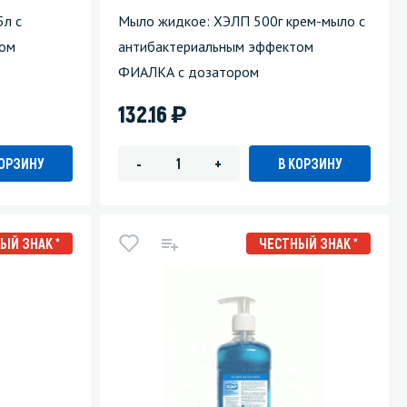
5л с
Мыло жидкое: ХЭЛП 500г крем-мыло с
том
антибактериальным эффектом
ФИАЛКА с дозатором
)
132.16
КОРЗИНУ
В КОРЗИНУ
-
+
ЫЙ ЗНАК *
ЧЕСТНЫЙ ЗНАК *