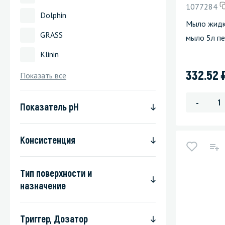
1077284
Dolphin
Стекла и 
Мыло жид
GRASS
мыло 5л п
Автохими
Klinin
332.52
Показать все
-
Показатель pH
Консистенция
Тип поверхности и
назначение
Триггер, Дозатор