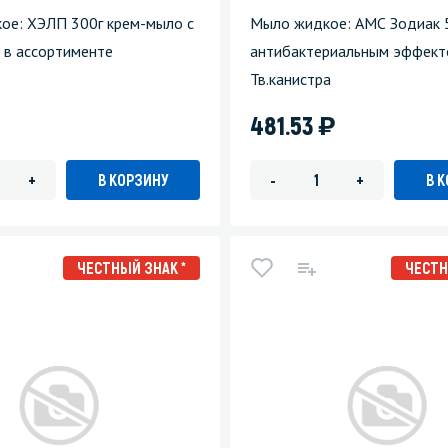
ое: ХЭЛП 300г крем-мыло с
Мыло жидкое: АМС Зодиак 
 в ассортименте
антибактериальным эффек
Тв.канистра
)
481.53
В КОРЗИНУ
В 
+
-
+
ЧЕСТНЫЙ ЗНАК *
ЧЕСТН