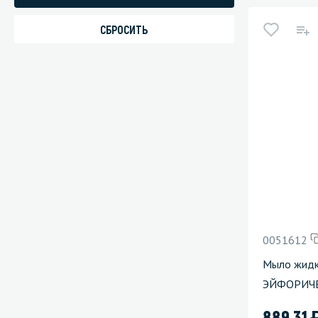
0051612
Мыло жид
ЭЙФОРИЧ
889.31