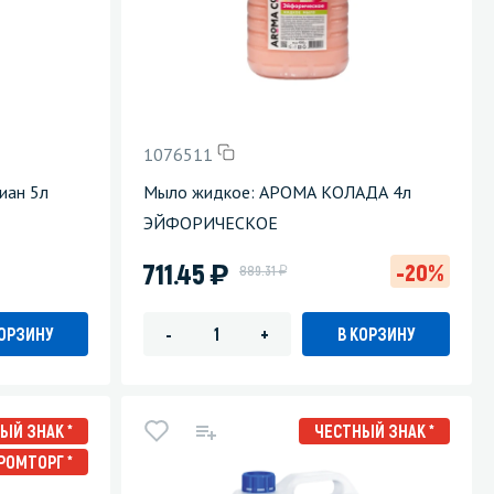
1076511
иан 5л
Мыло жидкое: АРОМА КОЛАДА 4л
ЭЙФОРИЧЕСКОЕ
)
711.45
-20%
у
889.31
КОРЗИНУ
В КОРЗИНУ
-
+
ЫЙ ЗНАК *
ЧЕСТНЫЙ ЗНАК *
РОМТОРГ *