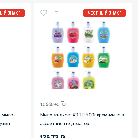
ЫЙ ЗНАК *
ЧЕСТНЫЙ ЗНАК *
1066840
 мыло-
Мыло жидкое: ХЭЛП 500г крем-мыло в
душки
ассортименте дозатор
)
126.72