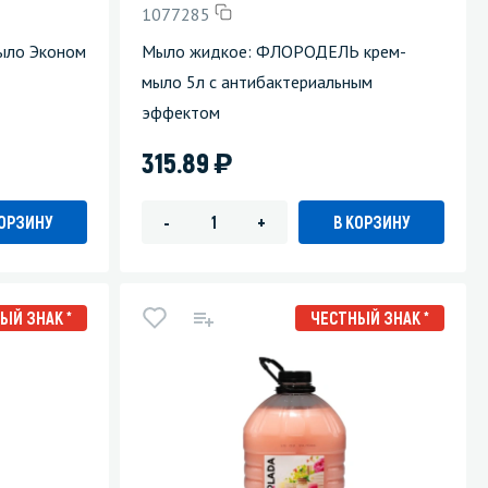
1077285
Уборка пола
мыло Эконом
Мыло жидкое: ФЛОРОДЕЛЬ крем-
мыло 5л с антибактериальным
Промышленная уборка
эффектом
)
315.89
КОРЗИНУ
В КОРЗИНУ
-
+
ЫЙ ЗНАК *
ЧЕСТНЫЙ ЗНАК *