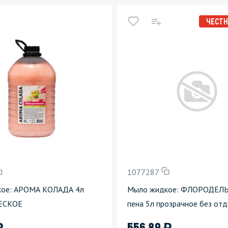
ЧЕСТН
1077287
кое: АРОМА КОЛАДА 4л
Мыло жидкое: ФЛОРОДЕЛЬ
ЕСКОЕ
пена 5л прозрачное без от
)
)
556.89