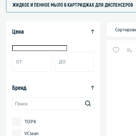
ЖИДКОЕ И ПЕННОЕ МЫЛО В КАРТРИДЖАХ ДЛЯ ДИСПЕНСЕРОВ
Сортиров
Специали
Цена
Дегризер
Защитные с
стрипперы
Средства 
Средства 
Бренд
поверхнос
Средства 
Средства 
пятноудал
ТОРК
Средства 
VClean