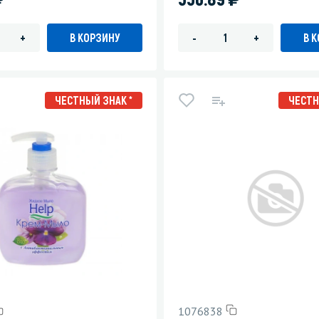
В КОРЗИНУ
В 
+
-
+
ЧЕСТНЫЙ ЗНАК *
ЧЕСТН
1076838