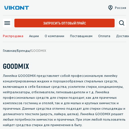
Россия
ЗАПРОСИТЬ ОПТОВЫЙ ПРАЙС
Распродажа
Акции
О компании
Поставщикам
Оплата
Достав
Главная
/
Бренды
/
GOODMIX
GOODMIX
Линейка GOOODMIX представляет собой профессиональную линейку
концентрированных жидких и порошкообразных стиральных средств,
включающих в себя базовые средства, усилители стирки, кондиционеры,
нейтрализаторы, отбеливатели, пятновыводители и т.д. Линейка
профессиональных средств для стирки подходит, как для прачечных
комплексов гостиниц и отелей, так и для малых и крупных химчисток и
прачечных. Данные средства отлично подходят для стирки спецодежды и
деликатного текстиля (шерсть, лайкра, шелка). Линейка GOODMIX решает
любые потребности химчисток и прачечных. При этом любой пользователь
найдет средства стирки для применения в быту.