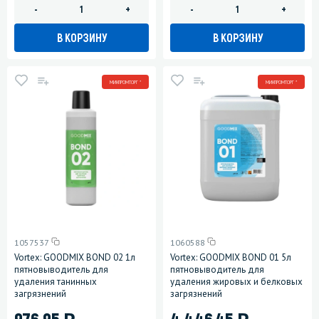
-
+
-
+
В КОРЗИНУ
В КОРЗИНУ
МИНПРОМТОРГ *
МИНПРОМТОРГ *
1057537
1060588
Vortex: GOODMIX BOND 02 1л
Vortex: GOODMIX BOND 01 5л
пятновыводитель для
пятновыводитель для
удаления танинных
удаления жировых и белковых
загрязнений
загрязнений
)
)
976.95
4 446.45