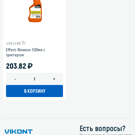
1042188
Effect: Флакон 500мл с
триггером
)
203.82
-
+
В КОРЗИНУ
Есть вопросы?
Мы с радостью на них ответим