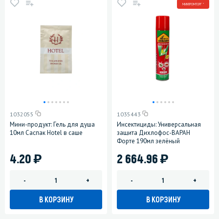
МИНПРОМТОРГ *
1032055
1035443
Мини-продукт: Гель для душа
Инсектициды: Универсальная
10мл Саспак Hotel в саше
защита Дихлофос-ВАРАН
Форте 190мл зелёный
)
)
4.20
2 664.96
-
+
-
+
В КОРЗИНУ
В КОРЗИНУ