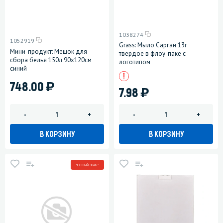
1038274
1052919
Grass: Мыло Сарган 13г
Мини-продукт: Мешок для
твердое в флоу-паке с
сбора белья 150л 90х120см
логотипом
синий
)
748.00
)
7.98
-
+
-
+
В КОРЗИНУ
В КОРЗИНУ
ЧЕСТНЫЙ ЗНАК *