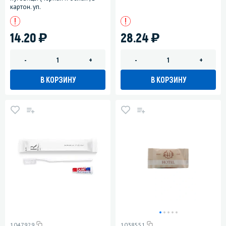
картон. уп.
)
)
14.20
28.24
-
+
-
+
В КОРЗИНУ
В КОРЗИНУ
1047929
1038551