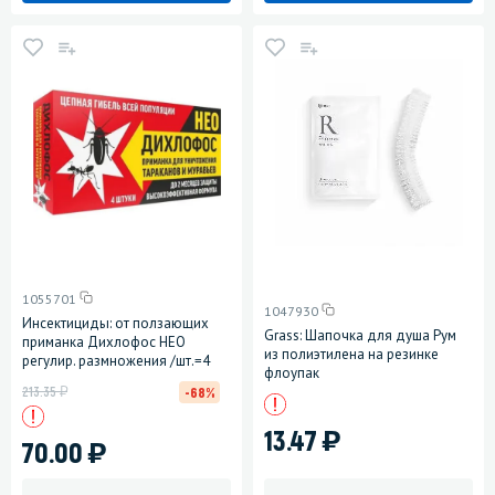
1055701
1047930
Инсектициды: от ползающих
Grass: Шапочка для душа Рум
приманка Дихлофос НЕО
из полиэтилена на резинке
регулир. размножения /шт.=4
флоупак
у
213.35
-68%
)
13.47
)
70.00