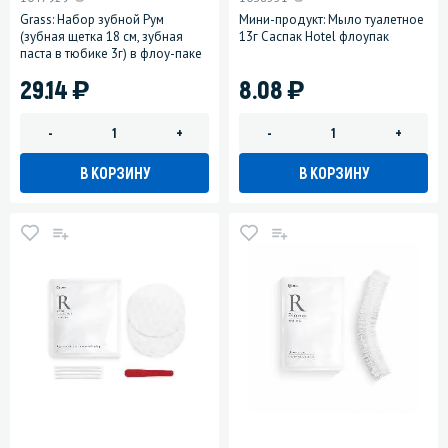
Grass: Набор зубной Рум
Мини-продукт: Мыло туалетное
(зубная щетка 18 см, зубная
13г Саспак Hotel флоупак
паста в тюбике 3г) в флоу-паке
)
)
29.14
8.08
-
+
-
+
В КОРЗИНУ
В КОРЗИНУ