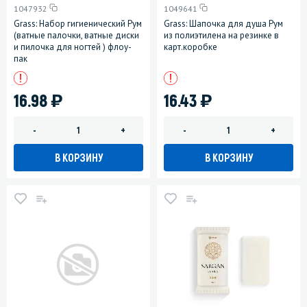
1047932
1049641
Grass: Набор гигиенический Рум
Grass: Шапочка для душа Рум
(ватные палочки, ватные диски
из полиэтилена на резинке в
и пилочка для ногтей ) флоу-
карт.коробке
пак
)
)
16.98
16.43
-
+
-
+
В КОРЗИНУ
В КОРЗИНУ