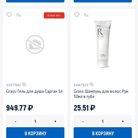
ЧЕСТНЫЙ ЗНАК *
1077982
1047925
Grass: Гель для душа Сарган 5л
Grass: Шампунь для волос Рум
30мл в тубе
)
)
949.77
25.51
-
+
-
+
В КОРЗИНУ
В КОРЗИНУ