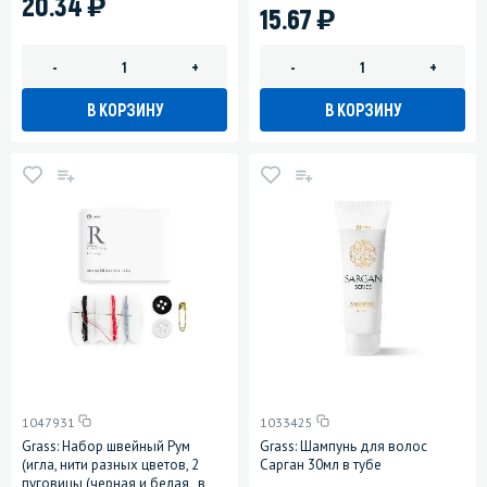
)
20.34
)
15.67
-
+
-
+
В КОРЗИНУ
В КОРЗИНУ
1047931
1033425
Grass: Набор швейный Рум
Grass: Шампунь для волос
(игла, нити разных цветов, 2
Сарган 30мл в тубе
пуговицы (черная и белая , в