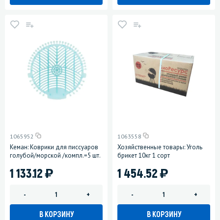
1065952
1063558
Кеман: Коврики для писсуаров
Хозяйственные товары: Уголь
голубой/морской /компл.=5 шт.
брикет 10кг 1 сорт
)
)
1 133.12
1 454.52
-
+
-
+
В КОРЗИНУ
В КОРЗИНУ