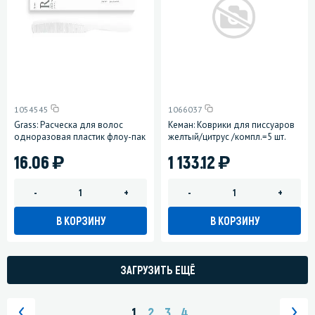
1054545
1066037
Grass: Расческа для волос
Кеман: Коврики для писсуаров
одноразовая пластик флоу-пак
желтый/цитрус /компл.=5 шт.
)
)
16.06
1 133.12
-
+
-
+
В КОРЗИНУ
В КОРЗИНУ
ЗАГРУЗИТЬ ЕЩЁ
1
2
3
4