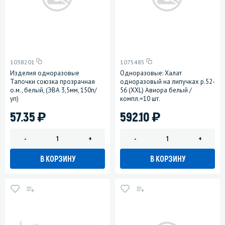
1038201
1075485
Изделия одноразовые
Одноразовые: Халат
Тапочки союзка прозрачная
одноразовый на липучках р.52-
о.м., белый, (ЭВА 3,5мм, 150п/
56 (XXL) Авиора белый /
уп)
компл.=10 шт.
)
)
57.35
592.10
-
+
-
+
В КОРЗИНУ
В КОРЗИНУ