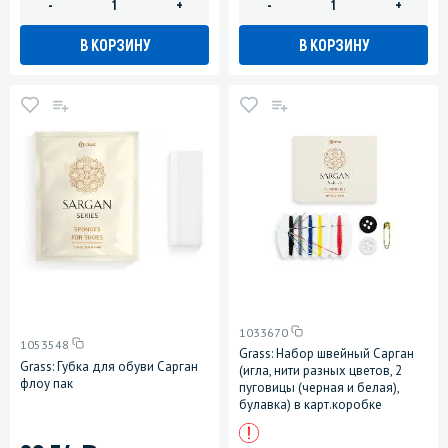
-
+
-
+
В КОРЗИНУ
В КОРЗИНУ
1033670
1053548
Grass: Набор швейный Сарган
Grass: Губка для обуви Сарган
(игла, нити разных цветов, 2
флоу пак
пуговицы (черная и белая),
булавка) в карт.коробке