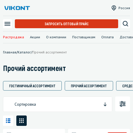
Россия
ЗАПРОСИТЬ ОПТОВЫЙ ПРАЙС
Распродажа
Акции
О компании
Поставщикам
Оплата
Достав
Главная
/
Каталог
/
Прочий ассортимент
Прочий ассортимент
ГОСТИНИЧНЫЙ АССОРТИМЕНТ
ПРОЧИЙ АССОРТИМЕНТ
СРЕДС
Сортировка