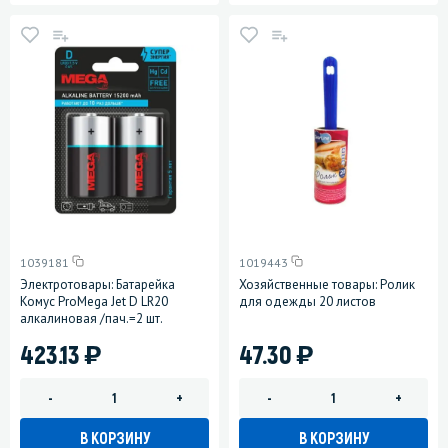
1039181
1019443
Электротовары: Батарейка
Хозяйственные товары: Ролик
Комус ProMega Jet D LR20
для одежды 20 листов
алкалиновая /пач.=2 шт.
)
)
423.13
47.30
-
+
-
+
В КОРЗИНУ
В КОРЗИНУ