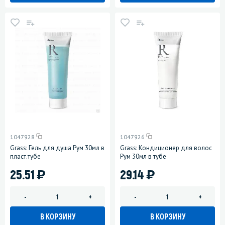
1047928
1047926
Grass: Гель для душа Рум 30мл в
Grass: Кондиционер для волос
пласт.тубе
Рум 30мл в тубе
)
)
25.51
29.14
-
+
-
+
В КОРЗИНУ
В КОРЗИНУ