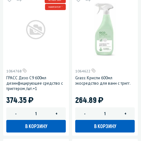
ЧЕСТНЫЙ ЗНАК *
МИНПРОМТОРГ *
1064768
1064622
ГРАСС Дезо C9 600мл
Grass: Криспи 600мл
дезинфицирующее средство с
экосредство для ванн с тригг.
триггером /шт.=1
)
)
374.35
264.89
-
+
-
+
В КОРЗИНУ
В КОРЗИНУ