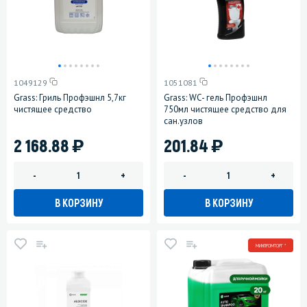
1049129
1051081
Grass: Гриль Профэшнл 5,7кг
Grass: WC- гель Профэшнл
чистящее средство
750мл чистящее средство для
сан.узлов
)
)
2 168.88
201.84
-
+
-
+
В КОРЗИНУ
В КОРЗИНУ
МИНПРОМТОРГ *