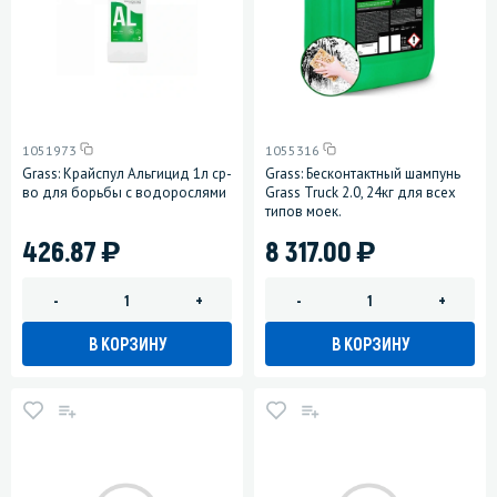
1051973
1055316
Grass: Крайспул Альгицид 1л ср-
Grass: Бесконтактный шампунь
во для борьбы с водорослями
Grass Truck 2.0, 24кг для всех
типов моек.
)
)
426.87
8 317.00
-
+
-
+
В КОРЗИНУ
В КОРЗИНУ