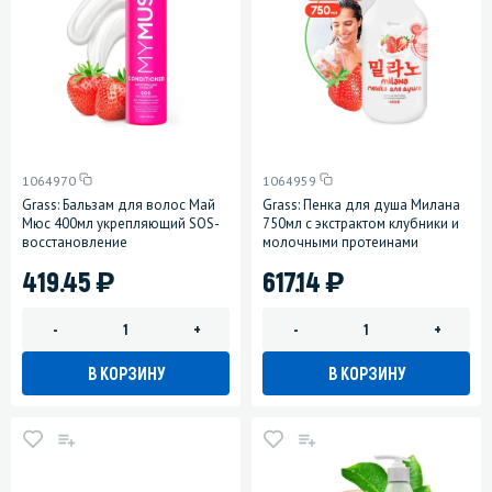
1064970
1064959
Grass: Бальзам для волос Май
Grass: Пенка для душа Милана
Мюс 400мл укрепляющий SOS-
750мл с экстрактом клубники и
восстановление
молочными протеинами
)
)
419.45
617.14
-
+
-
+
В КОРЗИНУ
В КОРЗИНУ