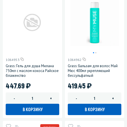
1064953
1064962
Grass: Гель для душа Милана
Grass: Бальзам для волос Май
750мл с маслом кокоса Райское
Мюс 400мл укрепляющий
блаженство
бессульфатный
)
)
447.69
419.45
-
+
-
+
В КОРЗИНУ
В КОРЗИНУ