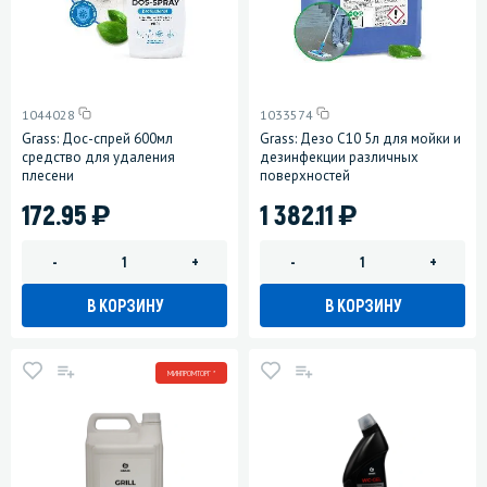
1044028
1033574
Grass: Дос-спрей 600мл
Grass: Дезо C10 5л для мойки и
средство для удаления
дезинфекции различных
плесени
поверхностей
)
)
172.95
1 382.11
-
+
-
+
В КОРЗИНУ
В КОРЗИНУ
МИНПРОМТОРГ *