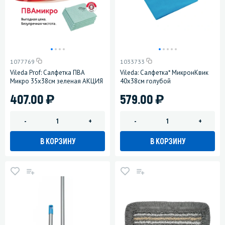
1077769
1033733
Vileda Prof: Салфетка ПВА
Vileda: Салфетка* МикронКвик
Микро 35х38см зеленая АКЦИЯ
40х38см голубой
)
)
407.00
579.00
-
+
-
+
В КОРЗИНУ
В КОРЗИНУ