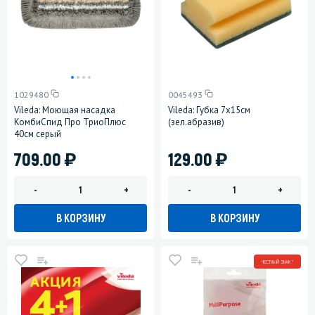
1029480
0045493
Vileda: Моющая насадка
Vileda: Губка 7х15см
КомбиСпид Про ТриоПлюс
(зел.абразив)
40см серый
)
)
709.00
129.00
-
+
-
+
В КОРЗИНУ
В КОРЗИНУ
ЧЕСТНЫЙ ЗНАК *