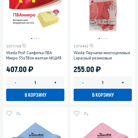
1077768
1076442
Vileda Prof: Салфетка ПВА
Vileda: Перчатки многоцелевые
Микро 35х38см желтая АКЦИЯ
L красный резиновые
)
)
407.00
255.00
-
+
-
+
В КОРЗИНУ
В КОРЗИНУ