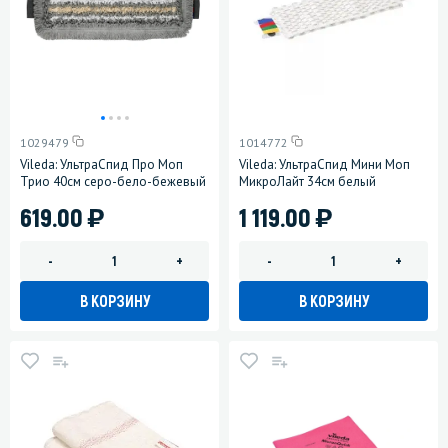
1029479
1014772
Vileda: УльтраСпид Про Моп
Vileda: УльтраСпид Мини Моп
Трио 40см серо-бело-бежевый
МикроЛайт 34см белый
)
)
619.00
1 119.00
-
+
-
+
В КОРЗИНУ
В КОРЗИНУ