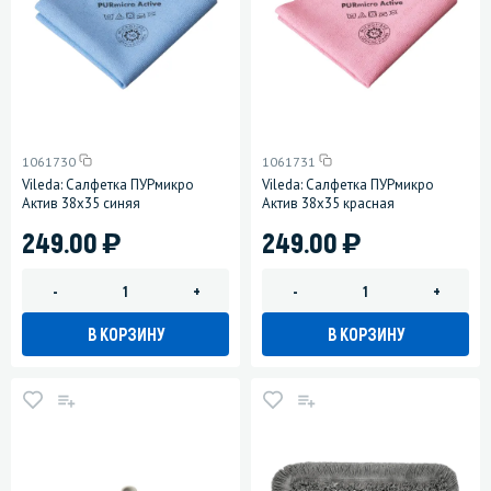
1061730
1061731
Vileda: Салфетка ПУРмикро
Vileda: Салфетка ПУРмикро
Актив 38х35 синяя
Актив 38х35 красная
)
)
249.00
249.00
-
+
-
+
В КОРЗИНУ
В КОРЗИНУ