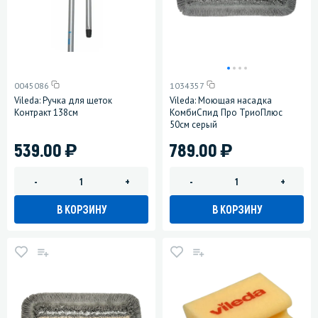
0045086
1034357
Vileda: Ручка для щеток
Vileda: Моющая насадка
Контракт 138см
КомбиСпид Про ТриоПлюс
50см серый
)
)
539.00
789.00
-
+
-
+
В КОРЗИНУ
В КОРЗИНУ