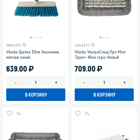
0045075
1014377
Vileda: Щетка 30см Экономик
Vileda: УльтраСпид Про Моп
мягкая синий
Трио+ 40см серо-белый
)
)
639.00
709.00
-
+
-
+
В КОРЗИНУ
В КОРЗИНУ