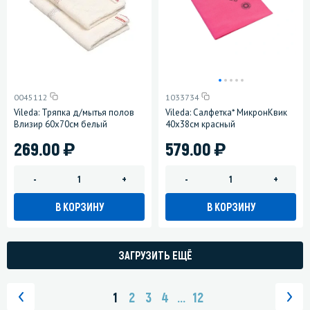
0045112
1033734
Vileda: Тряпка д/мытья полов
Vileda: Салфетка* МикронКвик
Влизир 60х70см белый
40х38см красный
)
)
269.00
579.00
-
+
-
+
В КОРЗИНУ
В КОРЗИНУ
ЗАГРУЗИТЬ ЕЩЁ
1
2
3
4
...
12