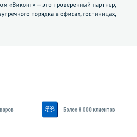
ом «Виконт» — это проверенный партнер,
пречного порядка в офисах, гостиницах,
Санузел и туалетная комната
борудования
Средства для дезинфекции санузлов
Средства для мытья унитазов и сантехники
посуды
Средства для очистки полов и стен в санузлах
ования и грилей
Средства для устранения засоров
 машин
оваров
Более 8 000 клиентов