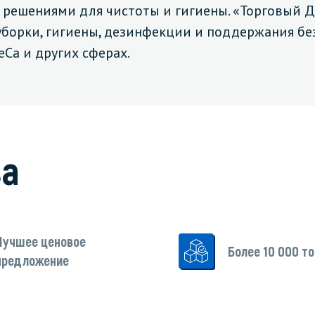
решениями для чистоты и гигиены. «Торговый Д
орки, гигиены, дезинфекции и поддержания безу
Ca и других сферах.
зированные чистящие средства
Кухня
Средства для дезинфекции о
кухни
оставы, воски, полимеры и
Средства для ручного мытья 
ва
для очистки бассейнов
Средства для очистки оборуд
для очистки металлических
Средства для посудомоечных
тей
для послестроительной уборки
Лучшее ценовое
Более 10 000 т
предложение
для удаления граффити и
ители
для очистки ковров и мягкой мебели