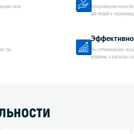
лишних слов
Контролируем качество
для людей и окружающ
Эффективно
ю так,
Мы оптимизируем проц
вовремя, а расходы ос
льности