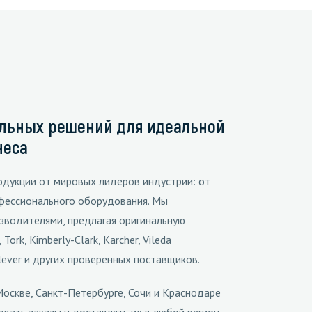
Уборка пола
Промышленная уборка
альных решений для идеальной
неса
одукции от мировых лидеров индустрии: от
фессионального оборудования. Мы
зводителями, предлагая оригинальную
ork, Kimberly-Clark, Karcher, Vileda
nilever и других проверенных поставщиков.
Москве, Санкт-Петербурге, Сочи и Краснодаре