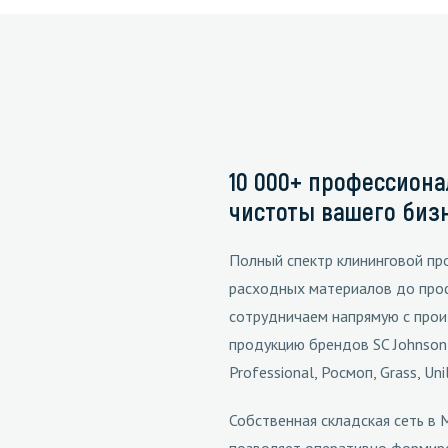
зеркала
Мебель и оргтехника
я
Личная гигиена
10 000+ профессион
чистоты вашего биз
Полный спектр клининговой пр
расходных материалов до про
сотрудничаем напрямую с прои
продукцию брендов SC Johnson, T
Professional, Росмоп, Grass, U
Собственная складская сеть в 