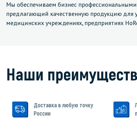
Мы обеспечиваем бизнес профессиональными 
предлагающий качественную продукцию для уб
медицинских учреждениях, предприятиях HoRe
Специали
Дегризер
Защитные с
стрипперы
Наши преимущест
Средства 
Средства 
поверхнос
Средства 
Доставка в любую точку
России
Средства 
пятноудал
Средства 