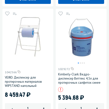
1029272
1042566
Kimberly-Clark: Ведро-
VEIRO: Диспенсер для
диспенсер Веттекс 4,5л для
протирочных материалов
протирочных салфеток синее
WIPSTAND напольный
)
8 459.47
)
5 394.68
-
+
-
+