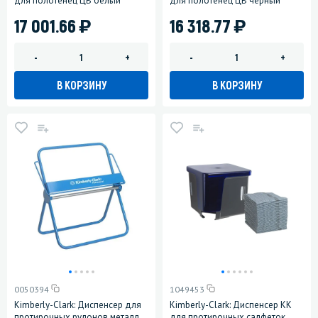
для полотенец ЦВ белый
для полотенец ЦВ черный
)
)
17 001.66
16 318.77
-
+
-
+
В КОРЗИНУ
В КОРЗИНУ
0050394
1049453
Kimberly-Clark: Диспенсер для
Kimberly-Clark: Диспенсер КК
протирочных рулонов металл
для протирочных салфеток