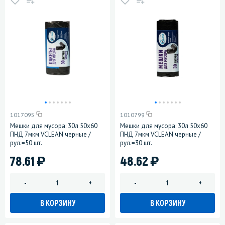
1017095
1010799
Мешки для мусора: 30л 50х60
Мешки для мусора: 30л 50х60
ПНД 7мкм VCLEAN черные /
ПНД 7мкм VCLEAN черные /
рул.=50 шт.
рул.=30 шт.
)
)
78.61
48.62
-
+
-
+
В КОРЗИНУ
В КОРЗИНУ