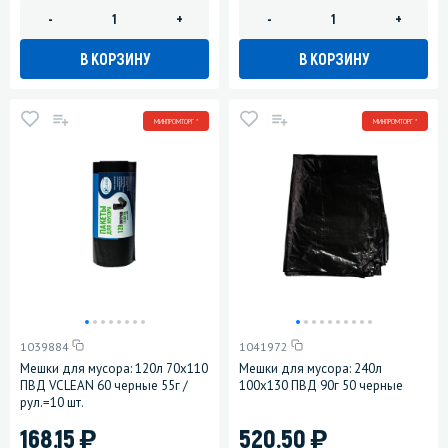
-
+
-
+
В КОРЗИНУ
В КОРЗИНУ
МИНПРОМТОРГ *
МИНПРОМТОРГ *
1039884
1041972
Мешки для мусора: 120л 70х110
Мешки для мусора: 240л
ПВД VCLEAN 60 черные 55г /
100х130 ПВД 90г 50 черные
рул.=10 шт.
)
)
168.15
520.50