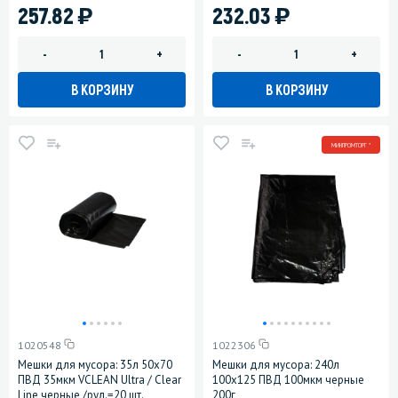
)
)
257.82
232.03
-
+
-
+
В КОРЗИНУ
В КОРЗИНУ
МИНПРОМТОРГ *
1020548
1022306
Мешки для мусора: 35л 50х70
Мешки для мусора: 240л
ПВД 35мкм VCLEAN Ultra / Clear
100х125 ПВД 100мкм черные
Line черные /рул.=20 шт.
200г