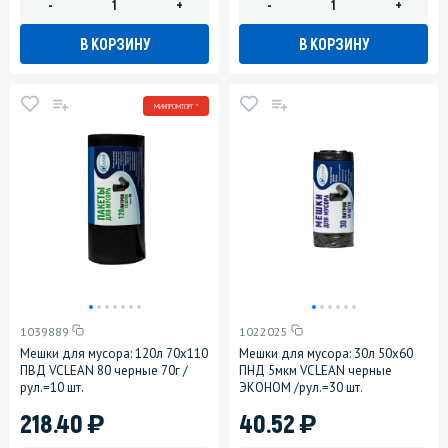
-
+
-
+
В КОРЗИНУ
В КОРЗИНУ
МИНПРОМТОРГ *
1039889
1022025
Мешки для мусора: 120л 70х110
Мешки для мусора: 30л 50х60
ПВД VCLEAN 80 черные 70г /
ПНД 5мкм VCLEAN черные
рул.=10 шт.
ЭКОНОМ /рул.=30 шт.
)
)
218.40
40.52