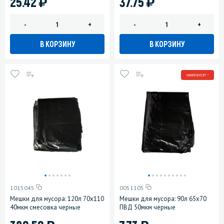
)
)
25.42
37.75
-
+
-
+
В КОРЗИНУ
В КОРЗИНУ
МИНПРОМТОРГ *
1015045
0051105
Мешки для мусора: 120л 70х110
Мешки для мусора: 90л 65х70
40мкм смесовка черные
ПВД 50мкм черные
)
)