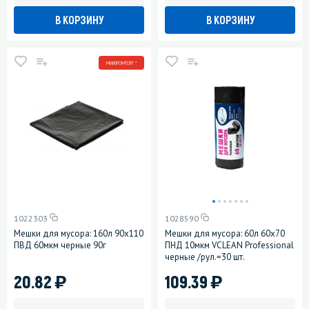
В КОРЗИНУ
В КОРЗИНУ
МИНПРОМТОРГ *
1022303
1028590
Мешки для мусора: 160л 90х110
Мешки для мусора: 60л 60х70
ПВД 60мкм черные 90г
ПНД 10мкм VCLEAN Professional
черные /рул.=30 шт.
)
)
20.82
109.39