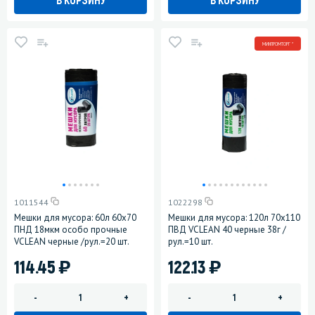
МИНПРОМТОРГ *
1011544
1022298
Мешки для мусора: 60л 60х70
Мешки для мусора: 120л 70х110
ПНД 18мкм особо прочные
ПВД VCLEAN 40 черные 38г /
VCLEAN черные /рул.=20 шт.
рул.=10 шт.
)
)
114.45
122.13
-
+
-
+