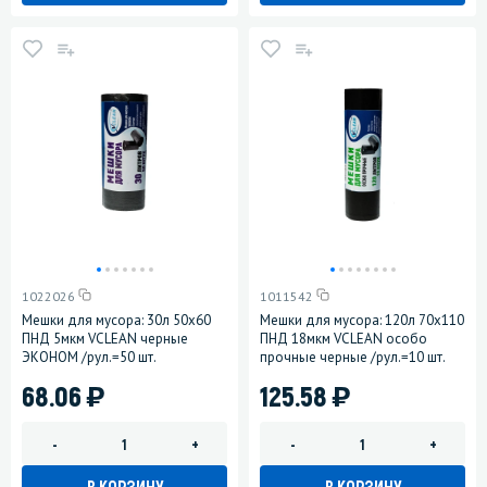
1022026
1011542
Мешки для мусора: 30л 50х60
Мешки для мусора: 120л 70х110
ПНД 5мкм VCLEAN черные
ПНД 18мкм VCLEAN особо
ЭКОНОМ /рул.=50 шт.
прочные черные /рул.=10 шт.
)
)
68.06
125.58
-
+
-
+
В КОРЗИНУ
В КОРЗИНУ