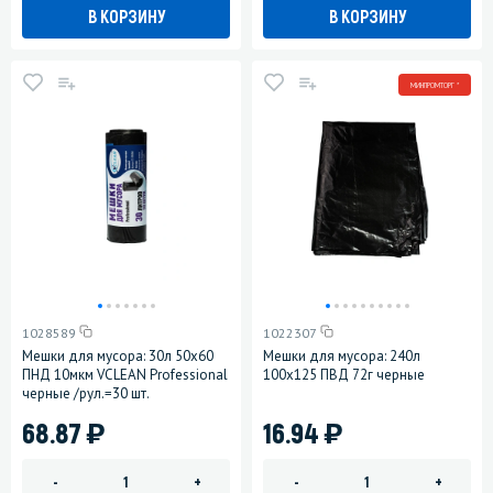
В КОРЗИНУ
В КОРЗИНУ
МИНПРОМТОРГ *
1028589
1022307
Мешки для мусора: 30л 50х60
Мешки для мусора: 240л
ПНД 10мкм VCLEAN Professional
100х125 ПВД 72г черные
черные /рул.=30 шт.
)
)
68.87
16.94
-
+
-
+