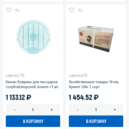
1065952
1063558
Кеман: Коврики для писсуаров
Хозяйственные товары: Уголь
голубой/морской /компл.=5 шт.
брикет 10кг 1 сорт
)
)
1 133.12
1 454.52
-
+
-
+
В КОРЗИНУ
В КОРЗИНУ