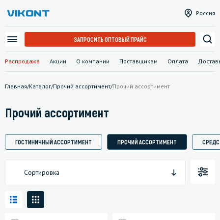
Россия
ЗАПРОСИТЬ ОПТОВЫЙ ПРАЙС
Распродажа
Акции
О компании
Поставщикам
Оплата
Достав
Главная
/
Каталог
/
Прочий ассортимент
/
Прочий ассортимент
Прочий ассортимент
ГОСТИНИЧНЫЙ АССОРТИМЕНТ
ПРОЧИЙ АССОРТИМЕНТ
СРЕДС
Сортировка