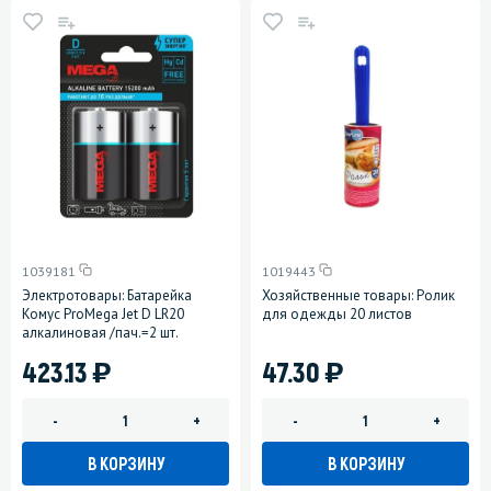
1039181
1019443
Электротовары: Батарейка
Хозяйственные товары: Ролик
Комус ProMega Jet D LR20
для одежды 20 листов
алкалиновая /пач.=2 шт.
)
)
423.13
47.30
-
+
-
+
В КОРЗИНУ
В КОРЗИНУ