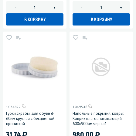
-
+
-
+
В КОРЗИНУ
В КОРЗИНУ
1034822
1049546
Губки,скрабы: для обуви d-
Напольные покрытия, ковры:
60мм круглая с бесцветной
Коврик влаговпитывающий
пропиткой
600х900мм черный
)
)
31.74
980.00