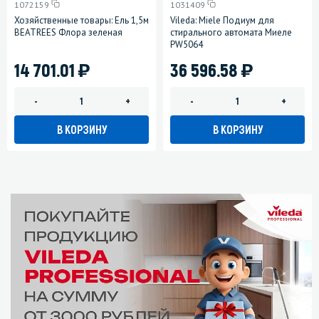
1072159
1031409
Хозяйственные товары: Ель 1,5м
Vileda: Miele Подиум для
BEATREES Флора зеленая
стирального автомата Миеле
PW5064
)
)
14 701.01
36 596.58
-
+
-
+
В КОРЗИНУ
В КОРЗИНУ