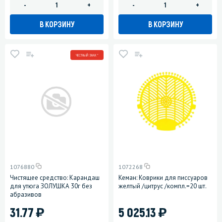
-
+
-
+
В КОРЗИНУ
В КОРЗИНУ
ЧЕСТНЫЙ ЗНАК *
1076880
1072268
Чистящее средство: Карандаш
Кеман: Коврики для писсуаров
для утюга ЗОЛУШКА 30г без
желтый /цитрус /компл.=20 шт.
абразивов
)
)
31.77
5 025.13