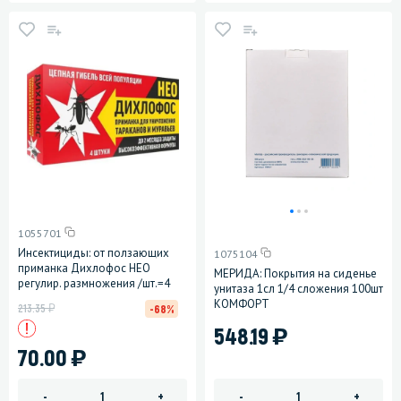
1055701
Инсектициды: от ползающих
1075104
приманка Дихлофос НЕО
МЕРИДА: Покрытия на сиденье
регулир. размножения /шт.=4
унитаза 1сл 1/4 сложения 100шт
КОМФОРТ
у
213.35
-68%
)
548.19
)
70.00
-
+
-
+