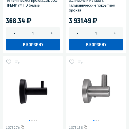
гигиенических прокладок 30шт
одинарный металл с
ПРЕМИУМ ПЭ белые
гальваническим покрытием
бронза
)
)
368.34
3 931.49
-
+
-
+
В КОРЗИНУ
В КОРЗИНУ
1075276
1075158