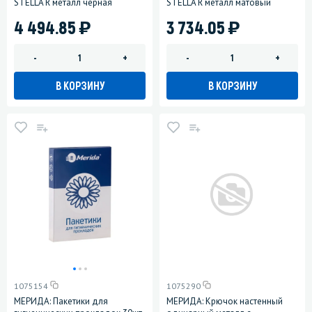
STELLA R металл черная
STELLA R металл матовый
)
)
4 494.85
3 734.05
-
+
-
+
В КОРЗИНУ
В КОРЗИНУ
1075154
1075290
МЕРИДА: Пакетики для
МЕРИДА: Крючок настенный