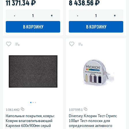
)
)
11 371.34
8 438.56
-
+
-
+
В КОРЗИНУ
В КОРЗИНУ
1061442
1073951
Напольные покрытия, ковры:
Diversey: Клорин Тест Стрипс
Коврик влаговпитывающий
100шт Тест-полоски для
Карелия 600х900мм серый
опредеоления активного