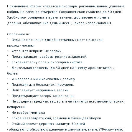
Применение. Коврик кладется в писсуары, раковины, ванны, душевые
кабины на сливное отверстие. Сохраняет свои свойства до 30 дней.
Удобно контролировать время замены: достаточно отломить
деления, обозначающие день и месяц начала использования.
Особенности:
" Отличное решение для общественных мест с высокой
проходимостью.
" Устраняет неприятные запахи.
" Предотвращает разбрызгивание жидкостей.
" Сохраняет зону пола и писсуара в чистоте
" Длительная свежесть - до 30 дней на 1 сетку-ароматизатор и
более.
" Универсальный и компактный размер.
" Подходит для безводных писсуаров.
" Нейтрализует неприятные запахи
" Предотвращает засоры канализации
" Не содержат вредных веществ и не являются источником опасных
испарений
" Не требует монтажа
" Сокращает затраты сил, времени и химии для уборки
" Стойкий аромат держится минимум 30 дней
- обладают стойкостью к щелочам и химикатам, влаге, УФ-излучению