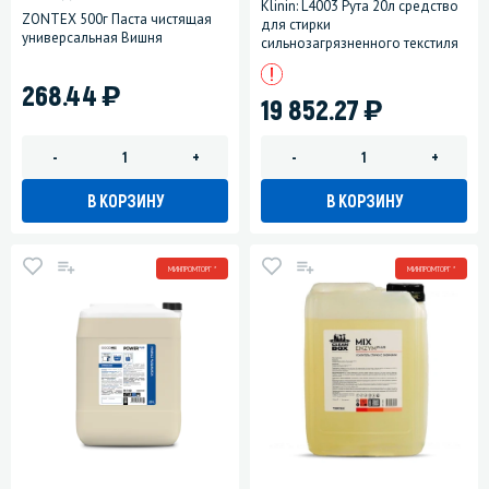
Klinin: L4003 Рута 20л средство
ZONTEX 500г Паста чистящая
для стирки
универсальная Вишня
сильнозагрязненного текстиля
)
268.44
)
19 852.27
-
+
-
+
В КОРЗИНУ
В КОРЗИНУ
МИНПРОМТОРГ *
МИНПРОМТОРГ *