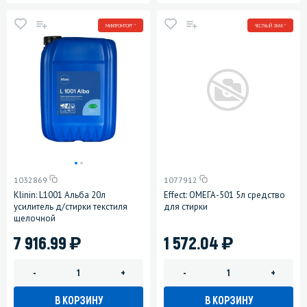
МИНПРОМТОРГ *
ЧЕСТНЫЙ ЗНАК *
1032869
1077912
Klinin: L1001 Альба 20л
Effect: ОМЕГА-501 5л средство
усилитель д/стирки текстиля
для стирки
щелочной
)
)
7 916.99
1 572.04
-
+
-
+
В КОРЗИНУ
В КОРЗИНУ