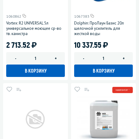
1060862
1067383
Vortex: R2 UNIVERSAL 5л
Dolphin: ПроЛаун Базис 20л
универсальное моющее ср-во
щелочной усилитель для
тв. канистра
жесткой воды
)
)
2 713.52
10 337.55
-
+
-
+
В КОРЗИНУ
В КОРЗИНУ
МИНПРОМТОРГ *