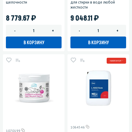
щелочности
для стирки в воде любой
жесткости
)
)
8 779.67
9 048.11
-
+
-
+
В КОРЗИНУ
В КОРЗИНУ
МИНПРОМТОРГ *
1064546
1070199