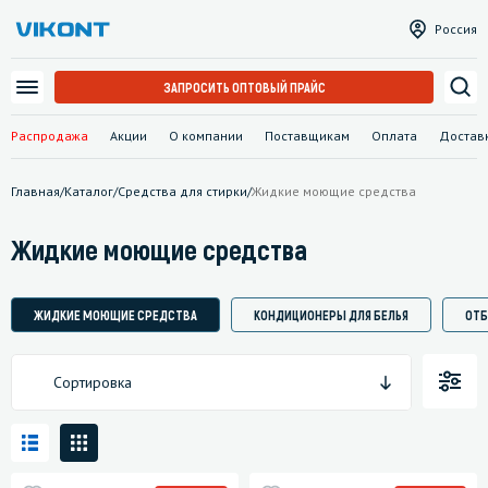
Россия
ЗАПРОСИТЬ ОПТОВЫЙ ПРАЙС
Распродажа
Акции
О компании
Поставщикам
Оплата
Достав
Главная
/
Каталог
/
Средства для стирки
/
Жидкие моющие средства
Жидкие моющие средства
ЖИДКИЕ МОЮЩИЕ СРЕДСТВА
КОНДИЦИОНЕРЫ ДЛЯ БЕЛЬЯ
ОТБ
Сортировка