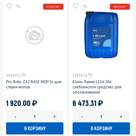
ЧЕСТНЫЙ ЗНАК *
МИНПРОМТОРГ *
1076752
1025571
Pro-Brite: ZAZ BASE MOP 5л для
Klinin: Ламил L116 20л
стирки мопов
слабокислое средство для
ополаскивания
)
)
1 920.00
6 473.31
-
+
-
+
В КОРЗИНУ
В КОРЗИНУ