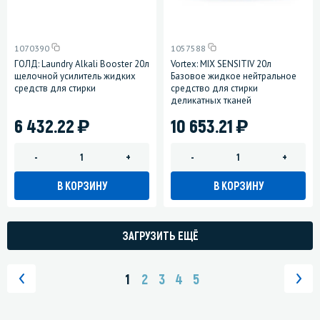
1070390
1057588
ГОЛД: Laundry Alkali Booster 20л
Vortex: MIX SENSITIV 20л
щелочной усилитель жидких
Базовое жидкое нейтральное
средств для стирки
средство для стирки
деликатных тканей
)
)
6 432.22
10 653.21
-
+
-
+
В КОРЗИНУ
В КОРЗИНУ
ЗАГРУЗИТЬ ЕЩЁ
1
2
3
4
5