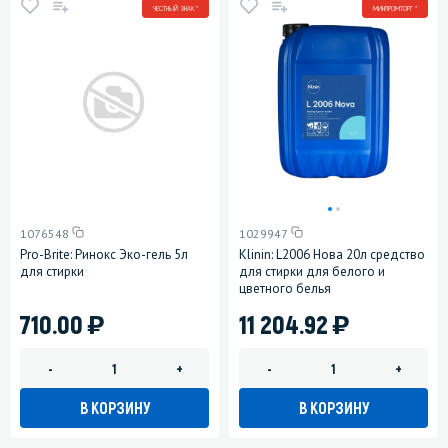
ЧЕСТНЫЙ ЗНАК *
МИНПРОМТОРГ *
1076548
1029947
Pro-Brite: Ринокс Эко-гель 5л
Klinin: L2006 Нова 20л средство
для стирки
для стирки для белого и
цветного белья
)
)
710.00
11 204.92
-
+
-
+
В КОРЗИНУ
В КОРЗИНУ