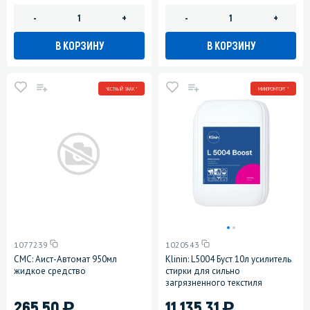
-
+
-
+
В КОРЗИНУ
В КОРЗИНУ
ЧЕСТНЫЙ ЗНАК *
МИНПРОМТОРГ *
1077239
1020543
СМС: Аист-Автомат 950мл
Klinin: L5004 Буст 10л усилитель
жидкое средство
стирки для сильно
загрязненного текстиля
)
)
265.50
11 135.31