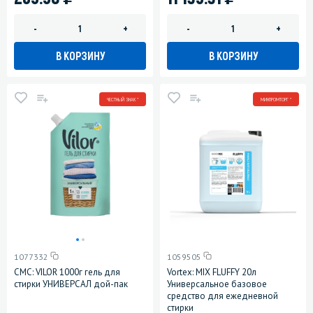
-
+
-
+
В КОРЗИНУ
В КОРЗИНУ
ЧЕСТНЫЙ ЗНАК *
МИНПРОМТОРГ *
1077332
1059505
СМС: VILOR 1000г гель для
Vortex: MIX FLUFFY 20л
стирки УНИВЕРСАЛ дой-пак
Универсальное базовое
средство для ежедневной
стирки