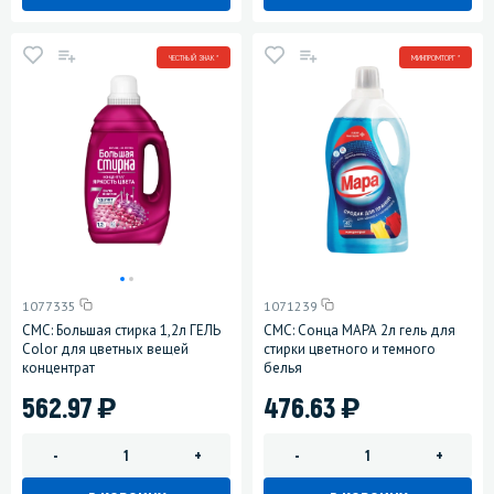
ЧЕСТНЫЙ ЗНАК *
МИНПРОМТОРГ *
1077335
1071239
СМС: Большая стирка 1,2л ГЕЛЬ
СМС: Сонца МАРА 2л гель для
Color для цветных вещей
стирки цветного и темного
концентрат
белья
)
)
562.97
476.63
-
+
-
+