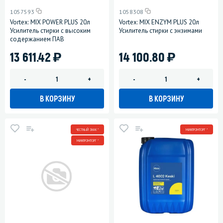
1057593
1058308
Vortex: MIX POWER PLUS 20л
Vortex: MIX ENZYM PLUS 20л
Усилитель стирки с высоким
Усилитель стирки с энзимами
содержанием ПАВ
)
)
13 611.42
14 100.80
-
+
-
+
В КОРЗИНУ
В КОРЗИНУ
ЧЕСТНЫЙ ЗНАК *
МИНПРОМТОРГ *
МИНПРОМТОРГ *