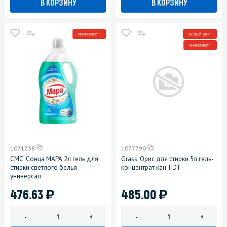
В КОРЗИНУ
В КОРЗИНУ
МИНПРОМТОРГ *
ЧЕСТНЫЙ ЗНАК *
МИНПРОМТОРГ *
1071238
1077790
СМС: Сонца МАРА 2л гель для
Grass: Орис для стирки 5л гель-
стирки светлого белья
концентрат кан. ПЭТ
универсал
)
)
476.63
485.00
-
+
-
+