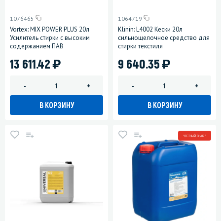
1076465
1064719
Vortex: MIX POWER PLUS 20л
Klinin: L4002 Кески 20л
Усилитель стирки с высоким
сильнощелочное средство для
содержанием ПАВ
стирки текстиля
)
)
13 611.42
9 640.35
-
+
-
+
В КОРЗИНУ
В КОРЗИНУ
ЧЕСТНЫЙ ЗНАК *