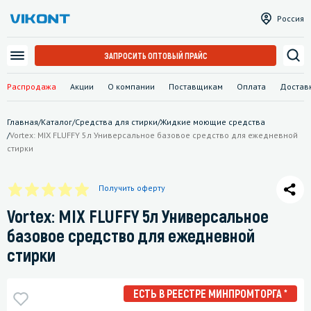
Россия
ЗАПРОСИТЬ ОПТОВЫЙ ПРАЙС
Распродажа
Акции
О компании
Поставщикам
Оплата
Достав
Главная
/
Каталог
/
Средства для стирки
/
Жидкие моющие средства
/
Vortex: MIX FLUFFY 5л Универсальное базовое средство для ежедневной
стирки
Получить оферту
Vortex: MIX FLUFFY 5л Универсальное
базовое средство для ежедневной
стирки
ЕСТЬ В РЕЕСТРЕ МИНПРОМТОРГА *