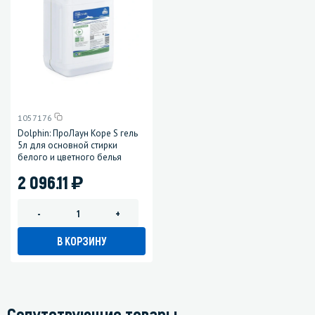
1057176
Dolphin: ПроЛаун Коре S гель
5л для основной стирки
белого и цветного белья
)
2 096.11
-
+
В КОРЗИНУ
Сопутствующие товары