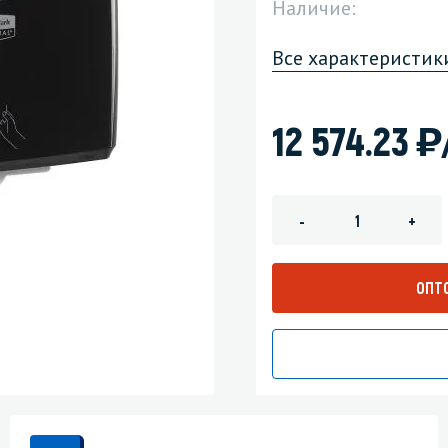
Наличие:
зеркала
Мебель и оргтехника
Все характеристик
я
Личная гигиена
)
12 574.23
-
+
ОПТ