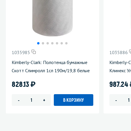
1035985
1035886
Kimberly-Clark: Полотенца бумажные
Kimberly-
Скотт Слимролл 1сл 190м/19,8 белые
Клинекс У
)
828.13
987.24
В КОРЗИНУ
-
+
-