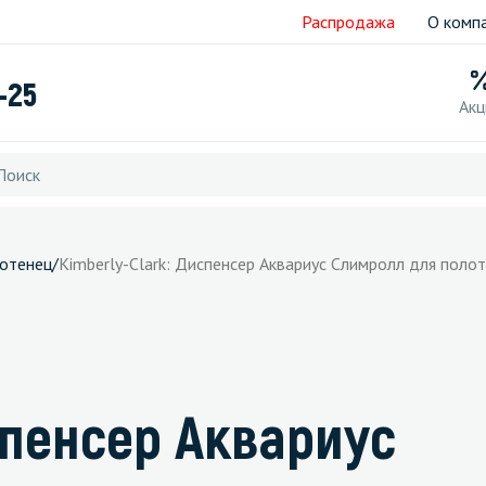
Распродажа
О комп
-25
Акц
отенец
/
Kimberly-Clark: Диспенсер Аквариус Слимролл для поло
спенсер Аквариус