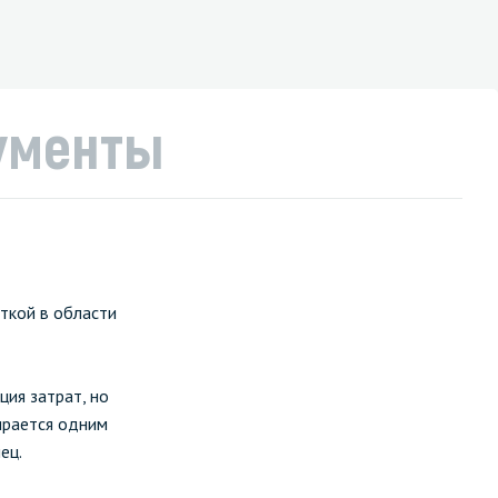
ументы
ткой в области
ия затрат, но
ирается одним
ец.