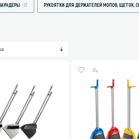
ЛАУНДЕРЫ
57
РУКОЯТКИ ДЛЯ ДЕРЖАТЕЛЕЙ МОПОВ, ЩЕТОК, С
зированные чистящие средства
Кухня
Средства для дезинфекции о
ка
кухни
оставы, воски, полимеры и
Средства для ручного мытья 
для очистки бассейнов
Средства для очистки оборуд
для очистки металлических
Средства для посудомоечных
тей
для послестроительной уборки
для удаления граффити и
ители
для очистки ковров и мягкой мебели