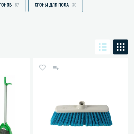
ГОНОВ
67
СГОНЫ ДЛЯ ПОЛА
30
Санузел и туалетная комната
борудования
Средства для дезинфекции санузлов
Средства для мытья унитазов и сантехники
посуды
Средства для очистки полов и стен в санузлах
ования и грилей
Средства для устранения засоров
 машин