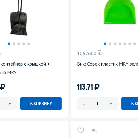
1062600
-контейнер с крышкой +
Вик: Совок пластик MRY зел
ный MRY
)
)
2
113.71
В КОРЗИНУ
В 
+
-
+