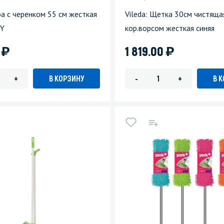
а с черенком 55 см жесткая
Vileda: Щетка 30см чистяща
RY
кор.ворсом жесткая синяя
)
)
4
1 819.00
В КОРЗИНУ
В 
+
-
+