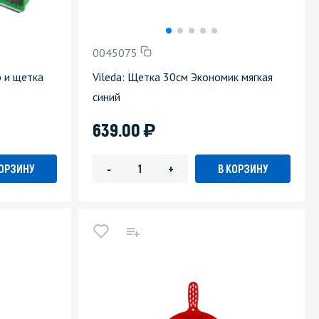
Уборка пола
0045075
Промышленная уборка
р и щетка
Vileda: Щетка 30см Экономик мягкая
синий
)
639.00
КОРЗИНУ
В КОРЗИНУ
-
+