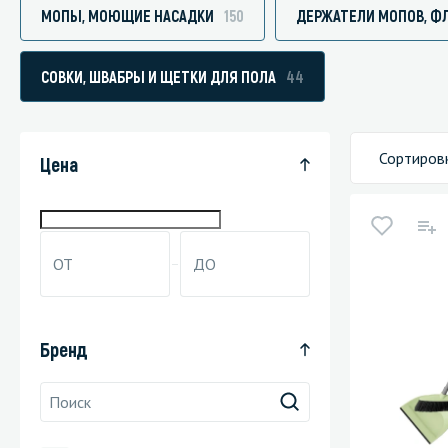
МОПЫ, МОЮЩИЕ НАСАДКИ
150
ДЕРЖАТЕЛИ МОПОВ, Ф
СОВКИ, ШВАБРЫ И ЩЕТКИ ДЛЯ ПОЛА
44
Специали
Дегризер
Сортиров
Цена
Защитные с
стрипперы
Средства 
Средства 
поверхнос
Средства 
Бренд
Средства 
пятноудал
Средства 