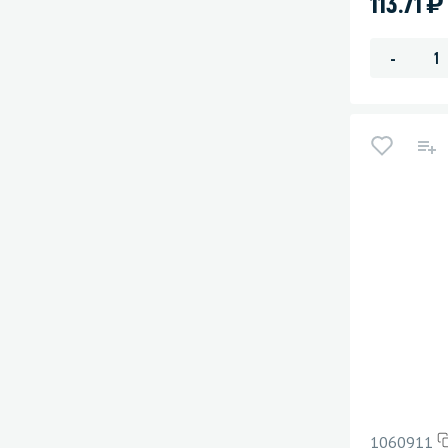
)
113.71
-
1060911