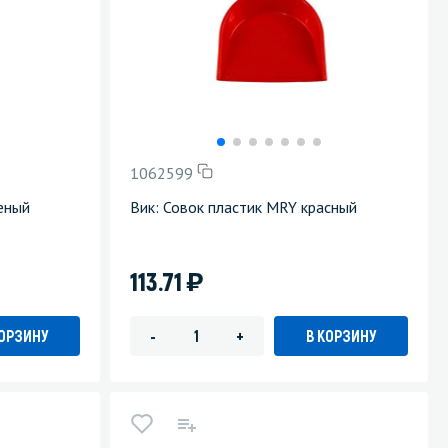
1062599
еный
Вик: Совок пластик MRY красный
)
113.71
КОРЗИНУ
В КОРЗИНУ
-
+