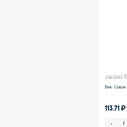
1062603
Вик: Совок
)
113.71
-