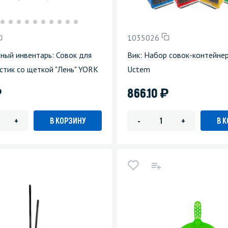
зеркала
Мебель и оргтехника
1035026
я
Личная гигиена
ный инвентарь: Совок для
Вик: Набор совок-контейне
стик со щеткой "Лень" YORK
Uctem
)
)
866.10
В КОРЗИНУ
В 
+
-
+