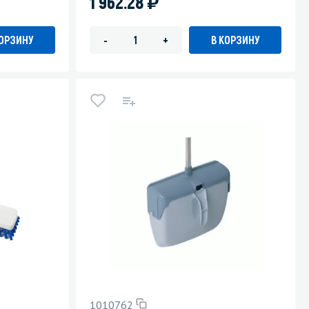
)
1 962.28
КОРЗИНУ
В КОРЗИНУ
-
+
1010762