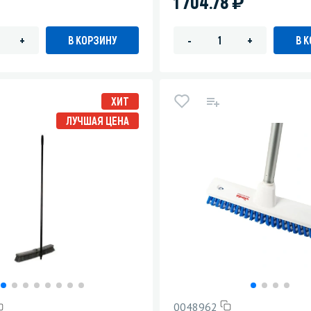
)
1 704.78
В КОРЗИНУ
В 
+
-
+
ХИТ
ЛУЧШАЯ ЦЕНА
0048962