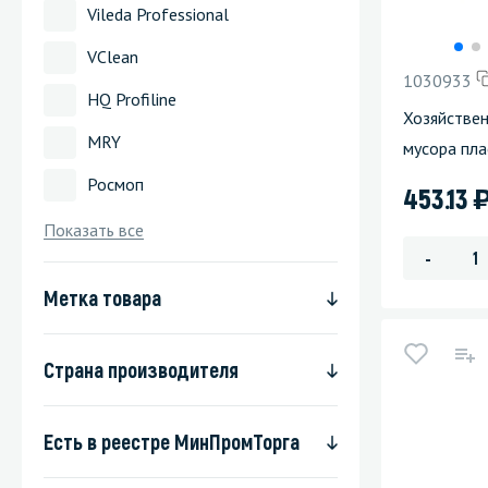
Vileda Professional
Стекла и 
VClean
1030933
Автохими
HQ Profiline
Хозяйствен
MRY
мусора пла
Росмоп
453.13
Показать все
-
Метка товара
Страна производителя
Есть в реестре МинПромТорга