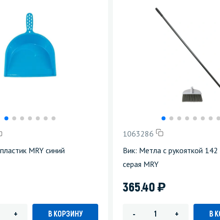
1063286
 пластик MRY синий
Вик: Метла с рукояткой 142
серая MRY
)
365.40
В КОРЗИНУ
В 
+
-
+