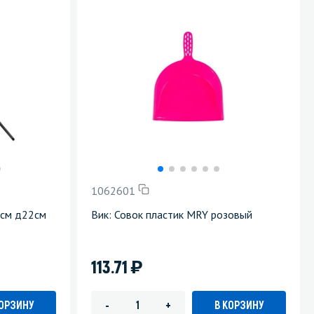
1062601
 см д22см
Вик: Совок пластик MRY розовый
)
113.71
КОРЗИНУ
В КОРЗИНУ
-
+