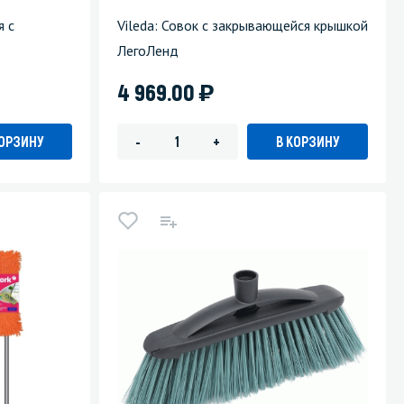
я с
Vileda: Совок с закрывающейся крышкой
ЛегоЛенд
)
4 969.00
КОРЗИНУ
В КОРЗИНУ
-
+