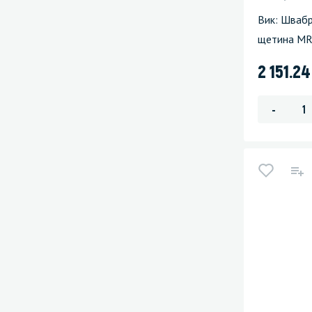
Вик: Швабр
щетина M
2 151.2
-