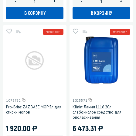
-
+
-
+
В КОРЗИНУ
В КОРЗИНУ
ЧЕСТНЫЙ ЗНАК *
МИНПРОМТОРГ *
1076752
1025571
Pro-Brite: ZAZ BASE MOP 5л для
Klinin: Ламил L116 20л
стирки мопов
слабокислое средство для
ополаскивания
)
)
1 920.00
6 473.31