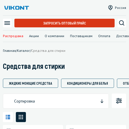
Россия
ЗАПРОСИТЬ ОПТОВЫЙ ПРАЙС
Распродажа
Акции
О компании
Поставщикам
Оплата
Достав
Главная
/
Каталог
/
Средства для стирки
Средства для стирки
ЖИДКИЕ МОЮЩИЕ СРЕДСТВА
КОНДИЦИОНЕРЫ ДЛЯ БЕЛЬЯ
ОТБ
Сортировка