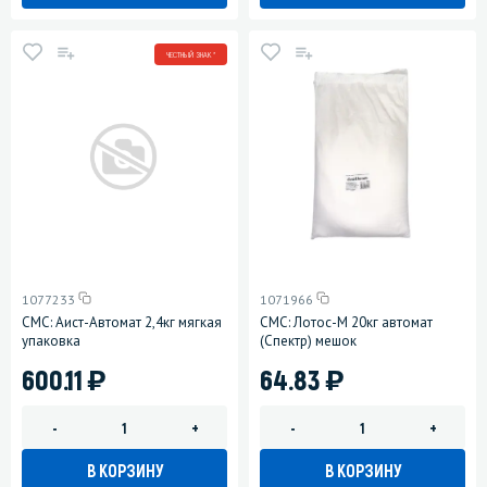
ЧЕСТНЫЙ ЗНАК *
1077233
1071966
СМС: Аист-Автомат 2,4кг мягкая
СМС: Лотос-М 20кг автомат
упаковка
(Спектр) мешок
)
)
600.11
64.83
-
+
-
+
В КОРЗИНУ
В КОРЗИНУ