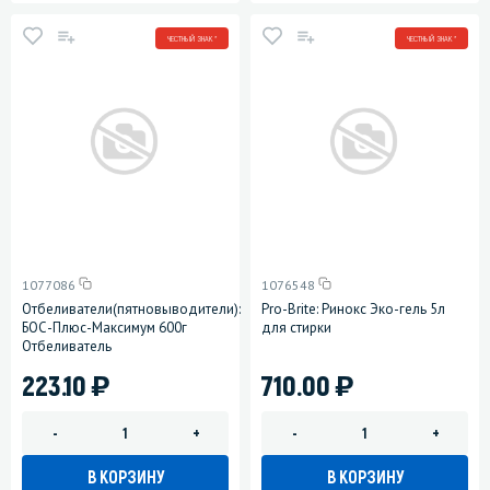
ЧЕСТНЫЙ ЗНАК *
ЧЕСТНЫЙ ЗНАК *
1077086
1076548
Отбеливатели(пятновыводители):
Pro-Brite: Ринокс Эко-гель 5л
БОС-Плюс-Максимум 600г
для стирки
Отбеливатель
)
)
223.10
710.00
-
+
-
+
В КОРЗИНУ
В КОРЗИНУ