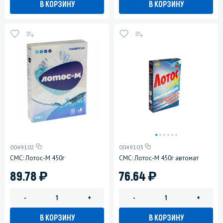
В КОРЗИНУ
В КОРЗИНУ
0049102
0049103
СМС: Лотос-М 450г
СМС: Лотос-М 450г автомат
)
)
89.78
76.64
-
+
-
+
В КОРЗИНУ
В КОРЗИНУ