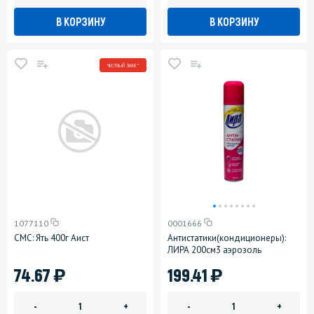
В КОРЗИНУ
В КОРЗИНУ
ЧЕСТНЫЙ ЗНАК *
1077110
0001666
СМС: Ять 400г Аист
Антистатики(кондиционеры):
ЛИРА 200см3 аэрозоль
)
)
74.67
199.41
-
+
-
+