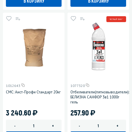
В КОРЗИНУ
В КОРЗИНУ
ЧЕСТНЫЙ ЗНАК *
1012643
1077320
СМС: Аист-Профи Стандарт 20кг
Отбеливатели(пятновыводители):
БЕЛИЗНА САНФОР 3в1 1000г
гель
)
)
3 240.60
257.90
-
+
-
+