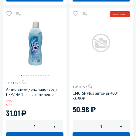
МИНПРОМТОРГ *
1031625
1054193
Антистатики(кондиционеры):
СМС: SP Plus автомат 400г
ПЕРИНА 1л в ассортименте
КОЛОР
)
50.98
)
31.01
-
+
-
+