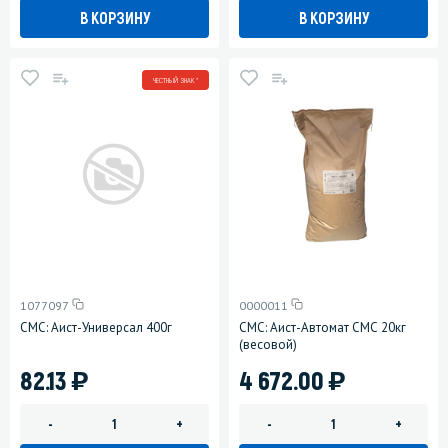
В КОРЗИНУ
В КОРЗИНУ
ЧЕСТНЫЙ ЗНАК *
1077097
0000011
СМС: Аист-Универсал 400г
СМС: Аист-Автомат СМС 20кг
(весовой)
)
)
82.13
4 672.00
-
+
-
+