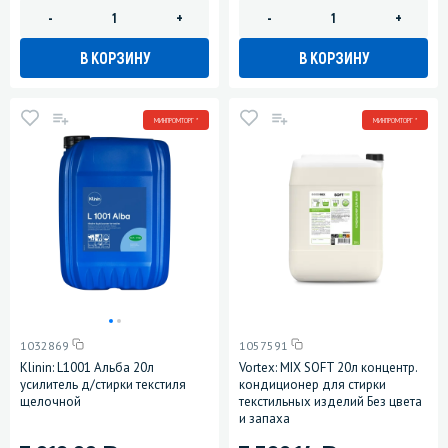
-
+
-
+
В КОРЗИНУ
В КОРЗИНУ
МИНПРОМТОРГ *
МИНПРОМТОРГ *
1032869
1057591
Klinin: L1001 Альба 20л
Vortex: MIX SOFT 20л концентр.
усилитель д/стирки текстиля
кондиционер для стирки
щелочной
текстильных изделий Без цвета
и запаха