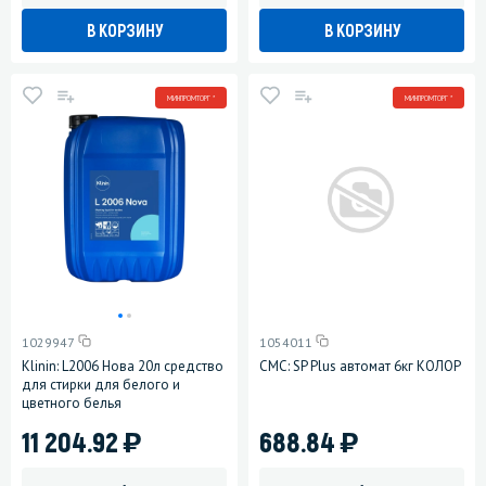
В КОРЗИНУ
В КОРЗИНУ
МИНПРОМТОРГ *
МИНПРОМТОРГ *
1029947
1054011
Klinin: L2006 Нова 20л средство
СМС: SP Plus автомат 6кг КОЛОР
для стирки для белого и
цветного белья
)
)
11 204.92
688.84