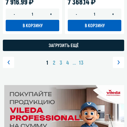
)
)
7 916.99
7 368.14
-
+
-
+
В КОРЗИНУ
В КОРЗИНУ
ЗАГРУЗИТЬ ЕЩЁ
1
2
3
4
...
13