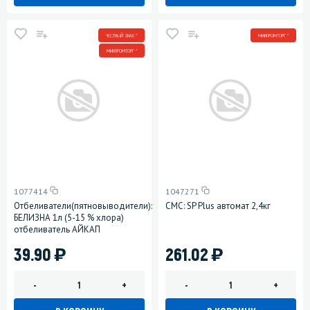
ЧЕСТНЫЙ ЗНАК *
МИНПРОМТОРГ *
МИНПРОМТОРГ *
1077414
1047271
Отбеливатели(пятновыводители):
СМС: SP Plus автомат 2,4кг
БЕЛИЗНА 1л (5-15 % хлора)
отбеливатель АЙКАП
)
)
39.90
261.02
-
+
-
+