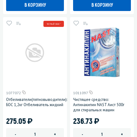
В КОРЗИНУ
В КОРЗИНУ
ЧЕСТНЫЙ ЗНАК *
1077072
1011097
Отбеливатели(пятновыводители):
Чистящее средство:
БОС 1,2кг Отбеливатель жидкий
Антинакипин NAST Аист 500г
для стиральных машин
)
)
275.05
236.73
-
+
-
+