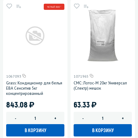
ЧЕСТНЫЙ ЗНАК *
1067093
1071965
Grass: Кондиционер для белья
СМС: Лотос-М 20кг Универсал
ЕВА Сенситив 5кг
(Спектр) мешок
концентрированный
)
)
843.08
63.33
-
+
-
+
В КОРЗИНУ
В КОРЗИНУ