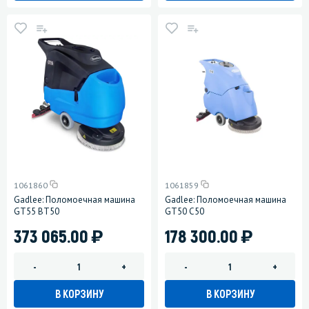
1061860
1061859
Gadlee: Поломоечная машина
Gadlee: Поломоечная машина
GT55 BT50
GT50 C50
)
)
373 065.00
178 300.00
-
+
-
+
В КОРЗИНУ
В КОРЗИНУ