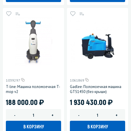
1039297
1061869
T-line: Машина поломоечная T-
Gadlee: Поломоечная машина
mop v2
GTS1450 (без крыши)
)
)
188 000.00
1 930 430.00
-
+
-
+
В КОРЗИНУ
В КОРЗИНУ