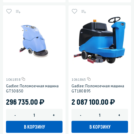
1061858
1061865
Gadlee: Поломоечная машина
Gadlee: Поломоечная машина
GT50 B50
GT180 B95
)
)
296 735.00
2 087 100.00
-
+
-
+
В КОРЗИНУ
В КОРЗИНУ