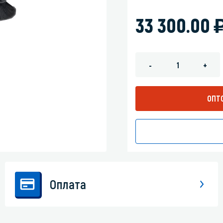
зеркала
Мебель и оргтехника
33 300.00
я
Личная гигиена
-
+
ОПТ
Оплата