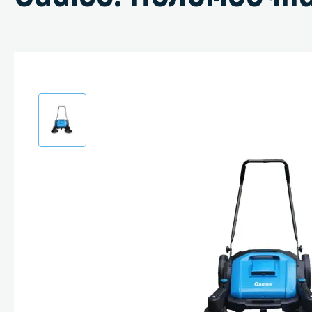
Специали
Дегризер
Защитные с
стрипперы
Средства 
Средства 
поверхнос
Средства 
Средства 
пятноудал
Средства 