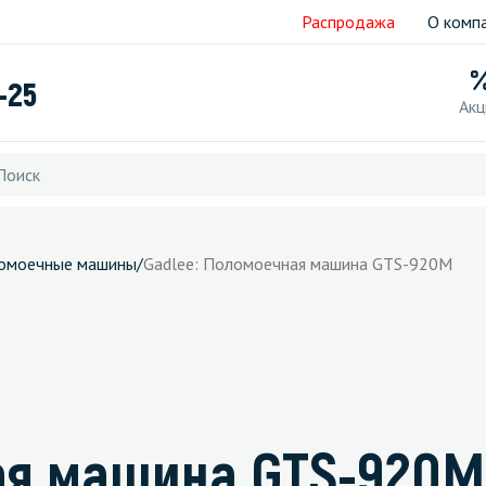
Распродажа
О комп
-25
Акц
омоечные машины
/
Gadlee: Поломоечная машина GTS-920M
ая машина GTS-920M