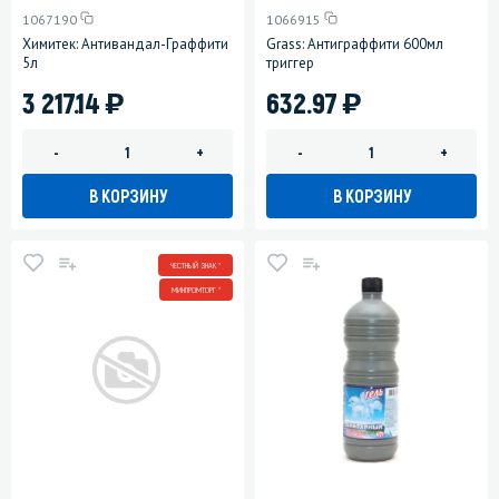
1067190
1066915
Химитек: Антивандал-Граффити
Grass: Антиграффити 600мл
5л
триггер
)
)
3 217.14
632.97
-
+
-
+
В КОРЗИНУ
В КОРЗИНУ
ЧЕСТНЫЙ ЗНАК *
МИНПРОМТОРГ *