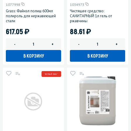
1077998
1034973
Grass: Файнэл полиш 600мл
Чистящее средство:
полироль для нержавеющей
САНИТАРНЫЙ 1л гель от
стали
ржавчины
)
)
617.05
88.61
-
+
-
+
В КОРЗИНУ
В КОРЗИНУ
ЧЕСТНЫЙ ЗНАК *