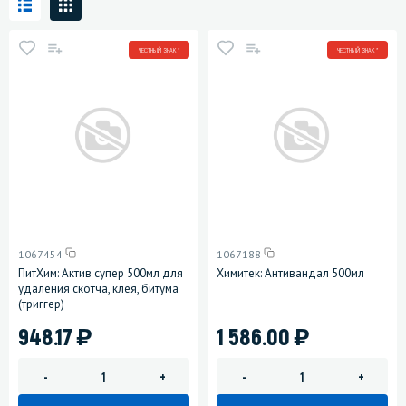
ЧЕСТНЫЙ ЗНАК *
ЧЕСТНЫЙ ЗНАК *
1067454
1067188
ПитХим: Актив супер 500мл для
Химитек: Антивандал 500мл
удаления скотча, клея, битума
(триггер)
)
)
948.17
1 586.00
-
+
-
+