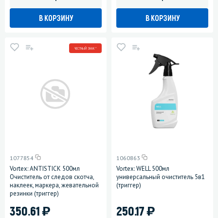
В КОРЗИНУ
В КОРЗИНУ
ЧЕСТНЫЙ ЗНАК *
1077854
1060863
Vortex: ANTISTICK 500мл
Vortex: WELL 500мл
Очиститель от следов скотча,
универсальный очиститель 5в1
наклеек, маркера, жевательной
(триггер)
резинки (триггер)
)
)
350.61
250.17