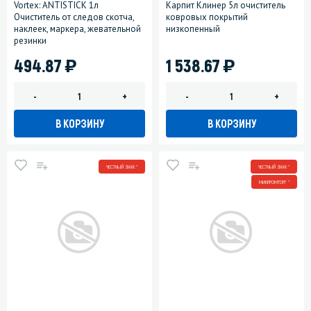
Vortex: ANTISTICK 1л
Карпит Клинер 5л очиститель
Очиститель от следов скотча,
ковровых покрытий
наклеек, маркера, жевательной
низкопенный
резинки
)
)
494.87
1 538.67
-
+
-
+
В КОРЗИНУ
В КОРЗИНУ
ЧЕСТНЫЙ ЗНАК *
ЧЕСТНЫЙ ЗНАК *
МИНПРОМТОРГ *