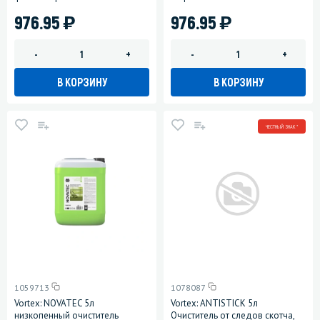
)
)
976.95
976.95
-
+
-
+
В КОРЗИНУ
В КОРЗИНУ
ЧЕСТНЫЙ ЗНАК *
1059713
1078087
Vortex: NOVATEC 5л
Vortex: ANTISTICK 5л
низкопенный очиститель
Очиститель от следов скотча,