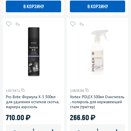
В КОРЗИНУ
В КОРЗИНУ
1023471
1060586
Pro-Brite: Формула Х-5 300мл
Vortex: POLEX 500мл Очиститель
для удаления остатков скотча,
- полироль для нержавеющей
маркера аэрозоль
стали (триггер)
)
)
710.00
266.60
-
+
-
+