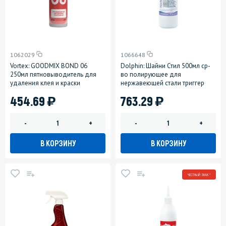
1062029
1066648
Vortex: GOODMIX BOND 06
Dolphin: Шайни Стил 500мл ср-
250мл пятновыводитель для
во полирующее для
удаления клея и краски
нержавеющей стали триггер
)
)
454.69
763.29
-
+
-
+
В КОРЗИНУ
В КОРЗИНУ
ЧЕСТНЫЙ ЗНАК *