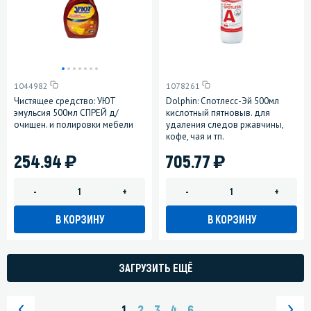
1044982
1078261
Чистящее средство: УЮТ
Dolphin: Спотлесс-Эй 500мл
эмульсия 500мл СПРЕЙ д/
кислотный пятновыв. для
очищен. и полировки мебели
удаления следов ржавчины,
кофе, чая и тп.
)
)
254.94
705.77
-
+
-
+
В КОРЗИНУ
В КОРЗИНУ
ЗАГРУЗИТЬ ЕЩЁ
1
2
3
4
6