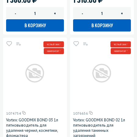
-
+
-
+
В КОРЗИНУ
В КОРЗИНУ
ЧЕСТНЫЙ ЗНАК *
ЧЕСТНЫЙ ЗНАК *
МИНПРОМТОРГ *
МИНПРОМТОРГ *
1074754
1076656
Vortex: GOODMIX BOND 03 1л
Vortex: GOODMIX BOND 02 1л
пятновыводитель для
пятновыводитель для
удаления чернил, косметики,
удаления танинных
фломастера
загрязнений