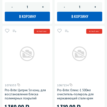
-
+
-
+
В КОРЗИНУ
В КОРЗИНУ
ЧЕСТНЫЙ ЗНАК *
ЧЕСТНЫЙ ЗНАК *
1076555
1067154
Pro-Brite: Цитрик 5л конц. для
Pro-Brite: Олекс-1 500мл
восстановления блеска
очиститель-полироль для
полимерных покрытий
нержавеющей стали крем
)
)
1 360.00
1 310.00