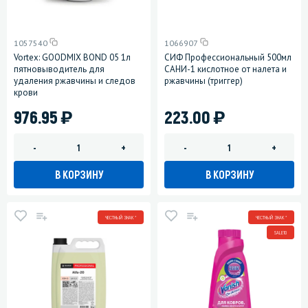
1057540
1066907
Vortex: GOODMIX BOND 05 1л
СИФ Профессиональный 500мл
пятновыводитель для
САНИ-1 кислотное от налета и
удаления ржавчины и следов
ржавчины (триггер)
крови
)
)
976.95
223.00
-
+
-
+
В КОРЗИНУ
В КОРЗИНУ
ЧЕСТНЫЙ ЗНАК *
ЧЕСТНЫЙ ЗНАК *
SALE10