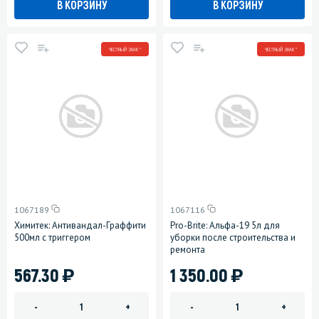
В КОРЗИНУ
В КОРЗИНУ
ЧЕСТНЫЙ ЗНАК *
ЧЕСТНЫЙ ЗНАК *
1067189
1067116
Химитек: Антивандал-Граффити
Pro-Brite: Альфа-19 5л для
500мл с триггером
уборки после строительства и
ремонта
)
)
567.30
1 350.00
-
+
-
+