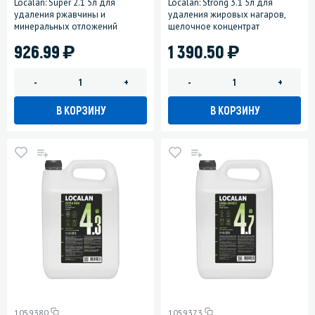
Localan: Super 2.1 5л для
Localan: Strong 3.1 5л для
удаления ржавчины и
удаления жировых нагаров,
минеральных отложений
щелочное концентрат
)
)
926.99
1 390.50
-
+
-
+
В КОРЗИНУ
В КОРЗИНУ
1059380
1059373