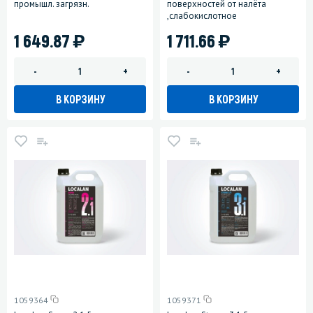
промышл. загрязн.
поверхностей от налёта
,слабокислотное
)
)
1 649.87
1 711.66
-
+
-
+
В КОРЗИНУ
В КОРЗИНУ
1059364
1059371