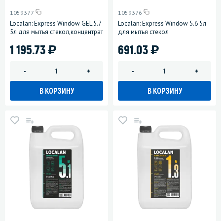
1059377
1059376
Localan: Express Window GEL 5.7
Localan: Express Window 5.6 5л
5л для мытья стекол,концентрат
для мытья стекол
)
)
1 195.73
691.03
-
+
-
+
В КОРЗИНУ
В КОРЗИНУ