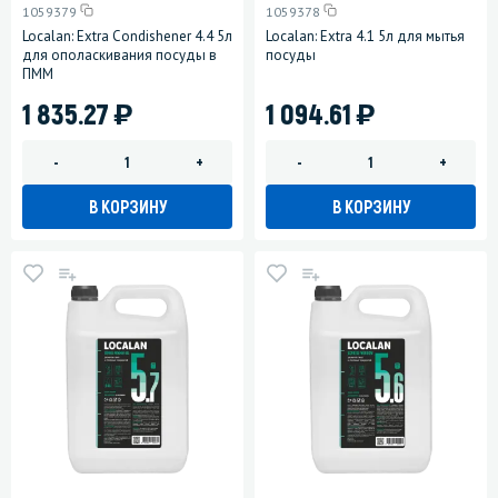
1059379
1059378
Localan: Extra Condishener 4.4 5л
Localan: Extra 4.1 5л для мытья
для ополаскивания посуды в
посуды
ПММ
)
)
1 835.27
1 094.61
-
+
-
+
В КОРЗИНУ
В КОРЗИНУ