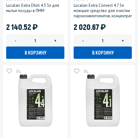
Localan: Extra DIish 4.3 5л для
Localan: Extra Convect 4.7 5л
мытья посуды в ПММ
моющее средство для очистки
пароконвектоматов, концентрат
)
)
2 140.52
2 020.67
-
+
-
+
В КОРЗИНУ
В КОРЗИНУ