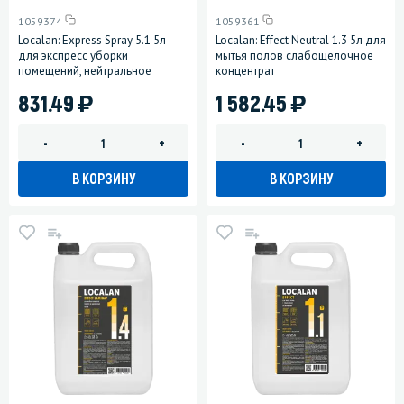
1059374
1059361
Localan: Express Spray 5.1 5л
Localan: Effect Neutral 1.3 5л для
для экспресс уборки
мытья полов слабощелочное
помещений, нейтральное
концентрат
)
)
831.49
1 582.45
-
+
-
+
В КОРЗИНУ
В КОРЗИНУ