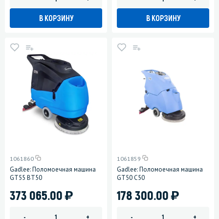
В КОРЗИНУ
В КОРЗИНУ
1061860
1061859
Gadlee: Поломоечная машина
Gadlee: Поломоечная машина
GT55 BT50
GT50 C50
)
)
373 065.00
178 300.00
-
+
-
+