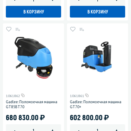
В КОРЗИНУ
В КОРЗИНУ
1061862
1061861
Gadlee: Поломоечная машина
Gadlee: Поломоечная машина
GT85BT70
GT70+
)
)
680 830.00
602 800.00
-
+
-
+