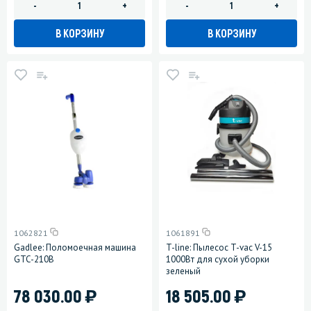
-
+
-
+
В КОРЗИНУ
В КОРЗИНУ
1062821
1061891
Gadlee: Поломоечная машина
T-line: Пылесос T-vac V-15
GTC-210B
1000Вт для сухой уборки
зеленый
)
)
78 030.00
18 505.00