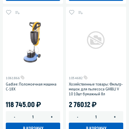
1061866
1054682
Gadlee: Поломоечная машина
Хозяйственные товары: Фильтр-
C-18X
мешок для пылесоса GHIBLI V
10 10шт бумажный 8л
)
)
118 745.00
2 760.12
-
+
-
+
В КОРЗИНУ
В КОРЗИНУ