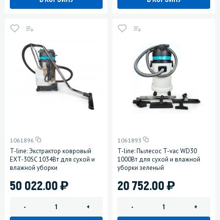
1061896
1061893
T-line: Экстрактор ковровый
T-line: Пылесос T-vac WD30
EXT-30SC 1034Вт для сухой и
1000Вт для сухой и влажной
влажной уборки
уборки зеленый
)
)
50 022.00
20 752.00
-
+
-
+