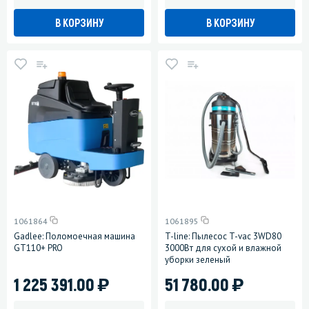
В КОРЗИНУ
В КОРЗИНУ
1061864
1061895
Gadlee: Поломоечная машина
T-line: Пылесос T-vac 3WD80
GT110+ PRO
3000Вт для сухой и влажной
уборки зеленый
)
)
1 225 391.00
51 780.00