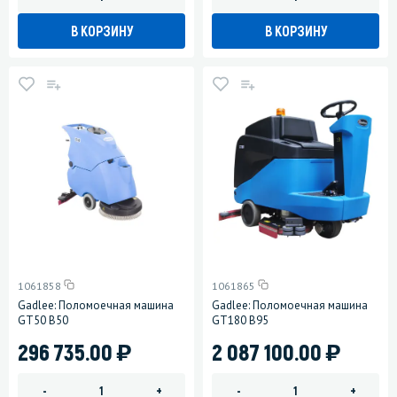
В КОРЗИНУ
В КОРЗИНУ
1061858
1061865
Gadlee: Поломоечная машина
Gadlee: Поломоечная машина
GT50 B50
GT180 B95
)
)
296 735.00
2 087 100.00
-
+
-
+