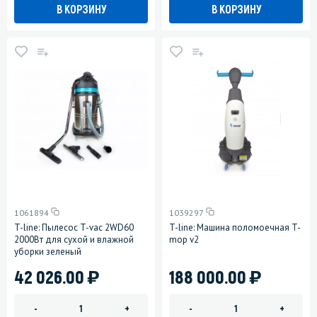
В КОРЗИНУ
В КОРЗИНУ
1061894
1039297
T-line: Пылесос T-vac 2WD60
T-line: Машина поломоечная T-
2000Вт для сухой и влажной
mop v2
уборки зеленый
)
)
42 026.00
188 000.00
-
+
-
+