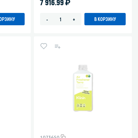
)
7 916.99
КОРЗИНУ
В КОРЗИНУ
-
+
1073650