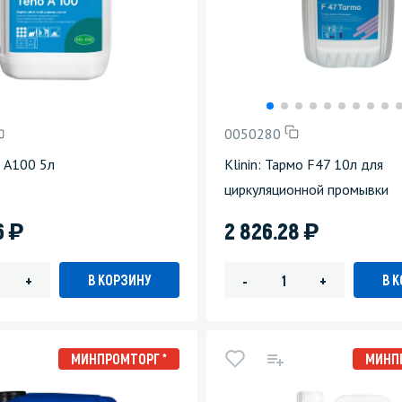
0050280
о А100 5л
Klinin: Тармо F47 10л для
циркуляционной промывки
)
)
6
2 826.28
В КОРЗИНУ
В 
+
-
+
МИНПРОМТОРГ *
МИНП