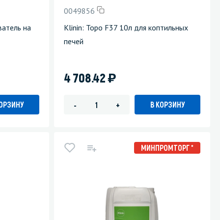
0049856
ватель на
Klinin: Торо F37 10л для коптильных
печей
)
4 708.42
КОРЗИНУ
В КОРЗИНУ
-
+
МИНПРОМТОРГ *