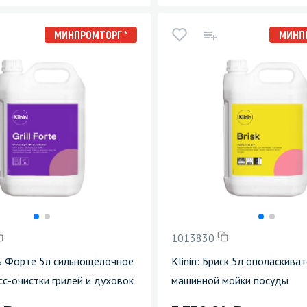
МИНПРОМТОРГ *
МИНП
1013830
иль Форте 5л сильнощелочное
Klinin: Бриск 5л ополаскива
сс-очистки грилей и духовок
машинной мойки посуды