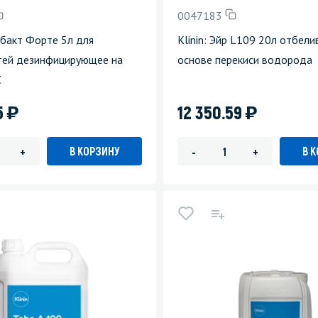
0047183
тибакт Форте 5л для
Klinin: Эйр L109 20л отбели
тей дезинфицирующее на
основе перекиси водорода
С
)
)
5
12 350.59
В КОРЗИНУ
В 
+
-
+