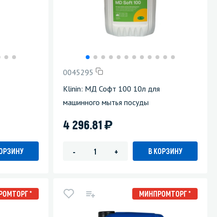
0045295
Klinin: МД Софт 100 10л для
машинного мытья посуды
)
4 296.81
КОРЗИНУ
В КОРЗИНУ
-
+
РОМТОРГ *
МИНПРОМТОРГ *