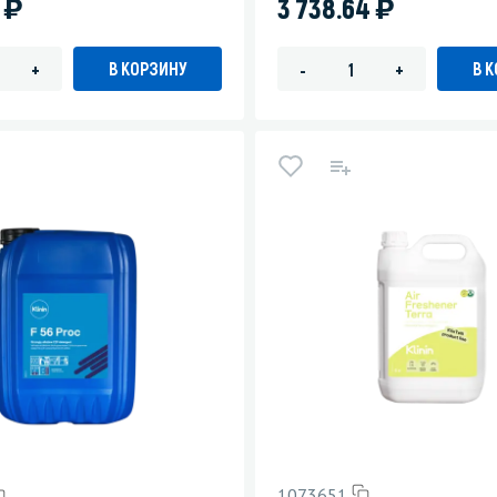
)
)
0
3 738.64
В КОРЗИНУ
В 
+
-
+
1073651