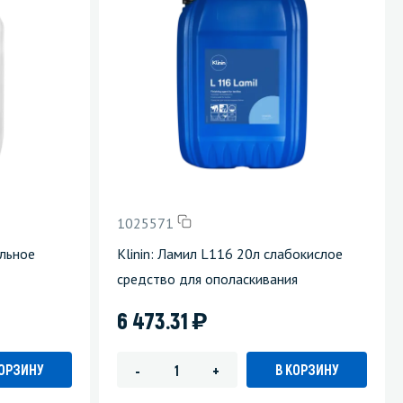
1025571
альное
Klinin: Ламил L116 20л слабокислое
средство для ополаскивания
)
6 473.31
КОРЗИНУ
В КОРЗИНУ
-
+