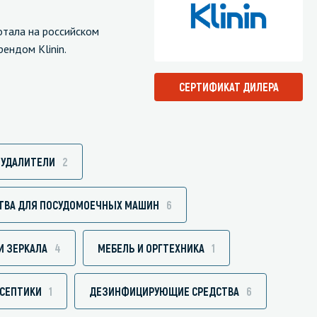
ботала на российском
ендом Klinin.
Санузел и туалетная комната
СЕРТИФИКАТ ДИЛЕРА
борудования
Средства для дезинфекции санузлов
Средства для мытья унитазов и сантехники
посуды
Средства для очистки полов и стен в санузлах
ОУДАЛИТЕЛИ
2
ования и грилей
Средства для устранения засоров
 машин
ТВА ДЛЯ ПОСУДОМОЕЧНЫХ МАШИН
6
И ЗЕРКАЛА
4
МЕБЕЛЬ И ОРГТЕХНИКА
1
СЕПТИКИ
1
ДЕЗИНФИЦИРУЮЩИЕ СРЕДСТВА
6