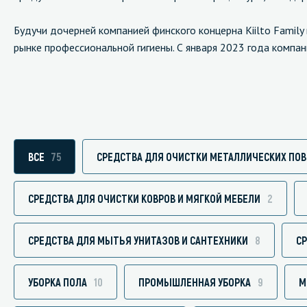
Будучи дочерней компанией финского концерна Kiilto Family 
рынке профессиональной гигиены. С января 2023 года компан
Специали
Дегризер
Защитные с
стрипперы
ВСЕ
75
СРЕДСТВА ДЛЯ ОЧИСТКИ МЕТАЛЛИЧЕСКИХ ПО
Средства 
Средства 
СРЕДСТВА ДЛЯ ОЧИСТКИ КОВРОВ И МЯГКОЙ МЕБЕЛИ
2
поверхнос
Средства 
СРЕДСТВА ДЛЯ МЫТЬЯ УНИТАЗОВ И САНТЕХНИКИ
8
СР
Средства 
пятноудал
УБОРКА ПОЛА
10
ПРОМЫШЛЕННАЯ УБОРКА
9
М
Средства 