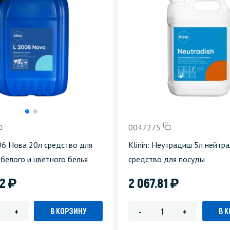
0047275
006 Нова 20л средство для
Klinin: Неутрадиш 5л нейтр
 белого и цветного белья
средство для посуды
)
)
92
2 067.81
В КОРЗИНУ
В 
+
-
+