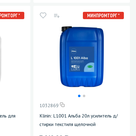
РОМТОРГ *
МИНПРОМТОРГ *
1032869
тель для
Klinin: L1001 Альба 20л усилитель д/
стирки текстиля щелочной