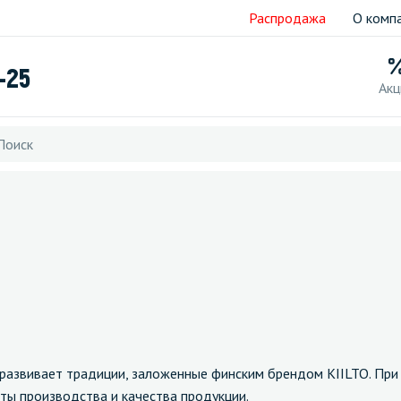
Распродажа
О комп
-25
Акц
 развивает традиции, заложенные финским брендом KIILTO. Пр
ты производства и качества продукции.