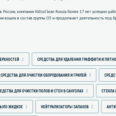
в России, компания KiiltoClean Russia более 17 лет успешно ра
ия вошла в состав группы O3 и продолжает деятельность под бр
зированные чистящие средства
Кухня
Средства для дезинфекции о
кухни
оставы, воски, полимеры и
Средства для ручного мытья 
ВЕРХНОСТЕЙ
2
СРЕДСТВА ДЛЯ УДАЛЕНИЯ ГРАФФИТИ И ПЯТН
для очистки бассейнов
Средства для очистки оборуд
для очистки металлических
Средства для посудомоечных
СРЕДСТВА ДЛЯ ОЧИСТКИ ОБОРУДОВАНИЯ И ГРИЛЕЙ
5
СРЕДС
тей
для послестроительной уборки
ЕДСТВА ДЛЯ ОЧИСТКИ ПОЛОВ И СТЕН В САНУЗЛАХ
3
СТЕКЛА 
для удаления граффити и
ители
ЫЛО ЖИДКОЕ
2
НЕЙТРАЛИЗАТОРЫ ЗАПАХОВ
2
АНТИ
для очистки ковров и мягкой мебели