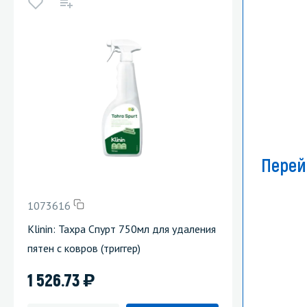
Перей
1073616
Klinin: Тахра Спурт 750мл для удаления
пятен с ковров (триггер)
)
1 526.73