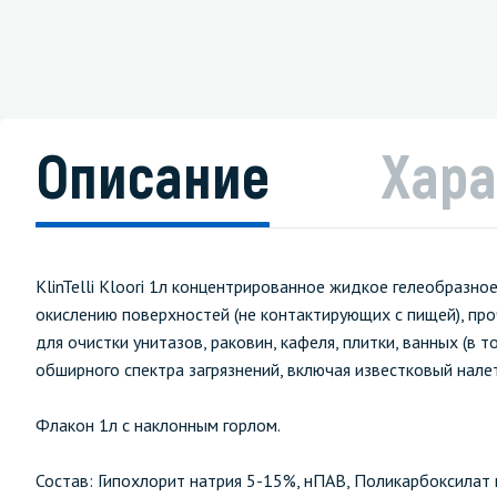
Описание
Хара
КlinTelli Kloori 1л концентрированное жидкое гелеобразн
окислению поверхностей (не контактирующих с пищей), проч
для очистки унитазов, раковин, кафеля, плитки, ванных (в 
обширного спектра загрязнений, включая известковый налет
Флакон 1л с наклонным горлом.
Состав: Гипохлорит натрия 5-15%, нПАВ, Поликарбоксила