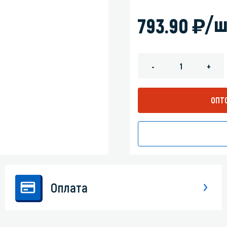
зеркала
Мебель и оргтехника
)
/ш
793.90
я
Личная гигиена
-
+
ОПТ
Оплата