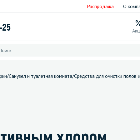
Распродажа
О комп
-25
Акц
рки
/
Санузел и туалетная комната
/
Средства для очистки полов и
 активным хлором