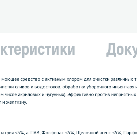
ктеристики
Док
ое моющее средство с активным хлором для очистки различных т
истки сливов и водостоков, обработки уборочного инвентаря и т
том числе акриловых и чугунных). Эффективно против неприятных
 и желтизну.
т натрия <5%, а-ПАВ, Фосфонат <5%, Щелочной агент <5%, Парф