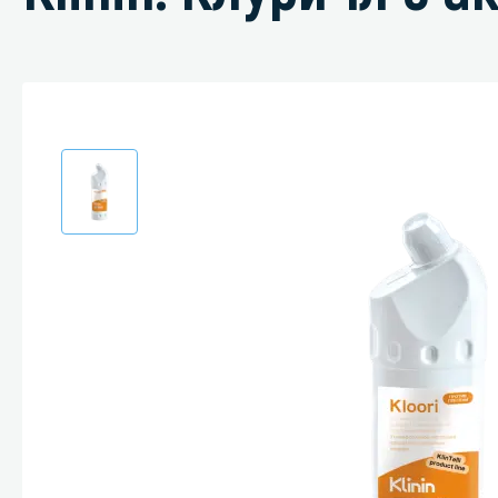
Специали
Дегризер
Защитные с
стрипперы
Средства 
Средства 
поверхнос
Средства 
Средства 
пятноудал
Средства 