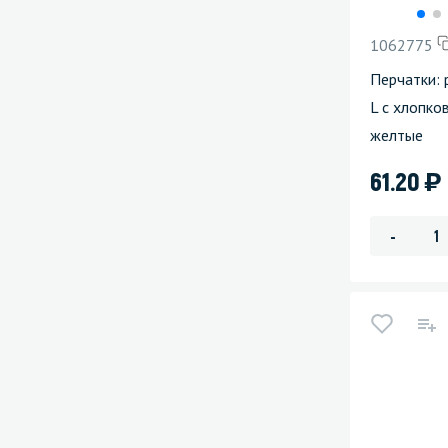
1062775
Перчатки: 
L с хлопко
желтые
)
61.20
-