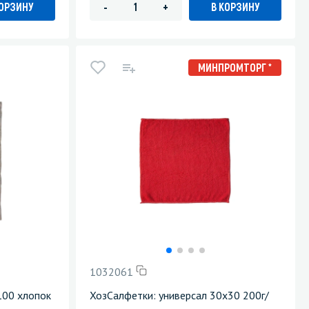
КОРЗИНУ
В КОРЗИНУ
-
+
МИНПРОМТОРГ *
1032061
100 хлопок
ХозСалфетки: универсал 30х30 200г/