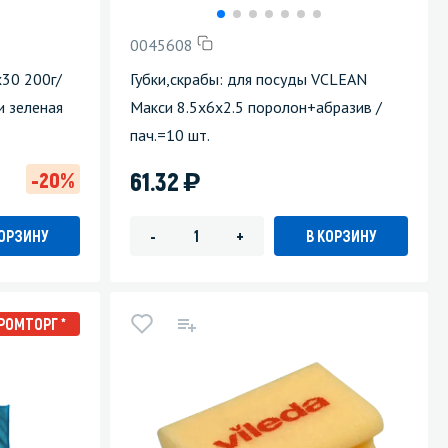
0045608
х30 200г/
Губки,скрабы: для посуды VCLEAN
и зеленая
Макси 8.5х6х2.5 поролон+абразив /
пач.=10 шт.
)
61.32
-20%
КОРЗИНУ
В КОРЗИНУ
-
+
РОМТОРГ *