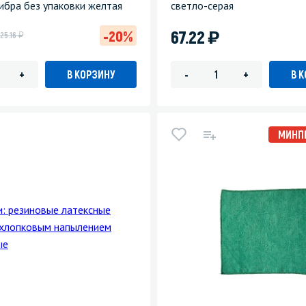
бра без упаковки желтая
светло-серая
)
67.22
-20%
у
25.16
В КОРЗИНУ
В 
+
-
+
МИНП