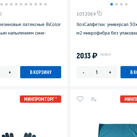
1032064
резиновые латексные BiColor
ХозСалфетки: универсал 30
вым напылением сине-
м2 микрофибра без упаковк
)
20.13
у
25.16
В КОРЗИНУ
В 
+
-
+
МИНПРОМТОРГ *
МИНП