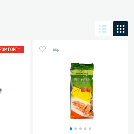
Санузел и туалетная комната
борудования
Средства для дезинфекции санузлов
РОМТОРГ *
Средства для мытья унитазов и сантехники
посуды
Средства для очистки полов и стен в санузлах
ования и грилей
Средства для устранения засоров
 машин