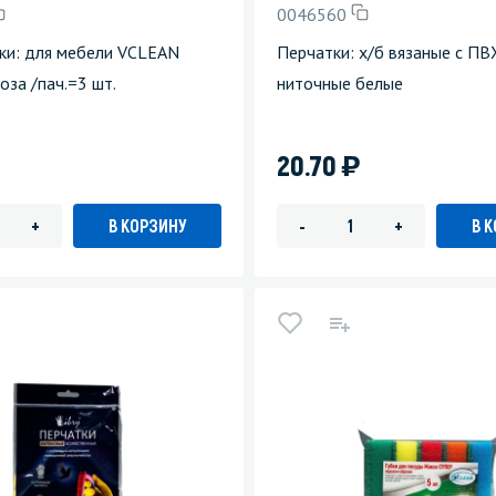
0046560
зеркала
Мебель и оргтехника
ки: для мебели VCLEAN
Перчатки: х/б вязаные с ПВ
оза /пач.=3 шт.
ниточные белые
я
Личная гигиена
)
20.70
В КОРЗИНУ
В 
+
-
+