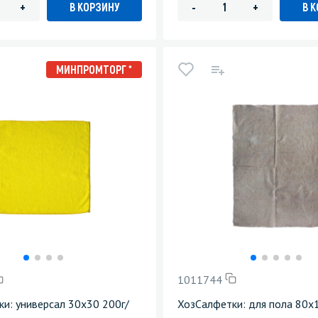
В КОРЗИНУ
В 
+
-
+
МИНПРОМТОРГ *
1011744
и: универсал 30х30 200г/
ХозСалфетки: для пола 80х