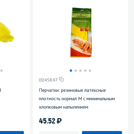
0045847
M
Перчатки: резиновые латексные
плотность нормал M с минимальным
хлопковым напылением
)
45.52