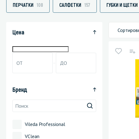
ПЕРЧАТКИ
108
САЛФЕТКИ
157
ГУБКИ И ЩЕТКИ
Сортиров
Специали
Цена
Дегризер
Защитные с
стрипперы
Средства 
Средства 
Бренд
поверхнос
Средства 
Средства 
пятноудал
Vileda Professional
Средства 
VClean