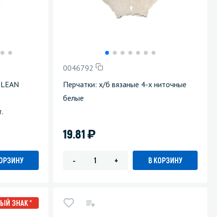
0046792
VCLEAN
Перчатки: х/б вязаные 4-х ниточные
белые
.
)
19.81
КОРЗИНУ
В КОРЗИНУ
-
+
ЫЙ ЗНАК *