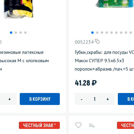
0052234
резиновые латексные
Губки,скрабы: для посуды 
высокая М с хлопковым
Макси СУПЕР 9.5х6.5х3
м
поролон+абразив /пач.=5 шт
)
41.28
В КОРЗИНУ
В 
+
-
+
ЧЕСТНЫЙ ЗНАК *
ЧЕСТН