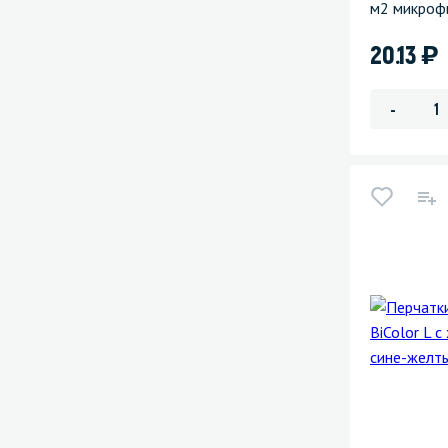
м2 микрофи
)
20.13
-