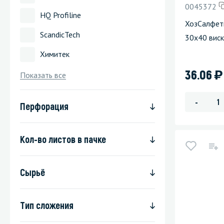
0045372
HQ Profiline
Стекла и 
ХозСалфет
ScandicTech
30х40 виск
Автохими
Химитек
)
36.06
Показать все
-
Перфорация
Кол-во листов в пачке
Сырьё
Тип сложения