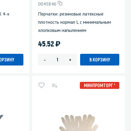
0045846
Уборка пола
Х 4-х
Перчатки: резиновые латексные
плотность нормал L с минимальным
Промышленная уборка
хлопковым напылением
)
45.52
КОРЗИНУ
В КОРЗИНУ
-
+
МИНПРОМТОРГ *