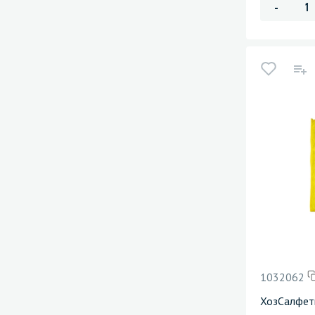
-
1032062
ХозСалфетк