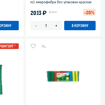
м2 микрофибра без упаковки красная
)
20.13
-20%
у
25.16
КОРЗИНУ
В КОРЗИНУ
-
+
РОМТОРГ *