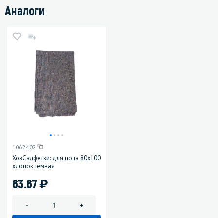
Аналоги
1062402
ХозСалфетки: для пола 80х100
хлопок темная
)
63.67
-
+