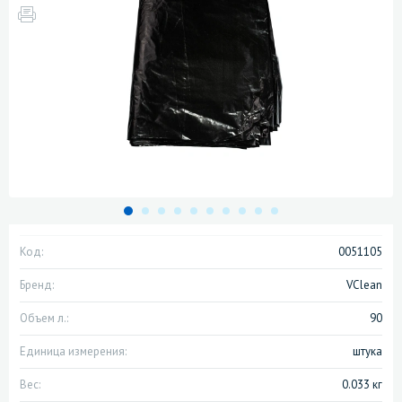
Код:
0051105
Бренд:
VClean
Объем л.:
90
Единица измерения:
штука
Вес:
0.033 кг