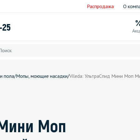
Распродажа
О комп
-25
Акц
и пола
/
Мопы, моющие насадки
/
Vileda: УльтраСпид Мини Моп М
 Мини Моп