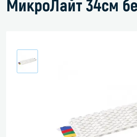
МикроЛайт 34см б
Специали
Дегризер
Защитные с
стрипперы
Средства 
Средства 
поверхнос
Средства 
Средства 
пятноудал
Средства 