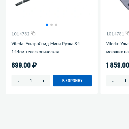
1014782
1014781
Vileda: УльтраСпид Мини Ручка 84-
Vileda: Ул
144см телескопическая
моющих на
)
699.00
1 859.0
В КОРЗИНУ
-
+
-