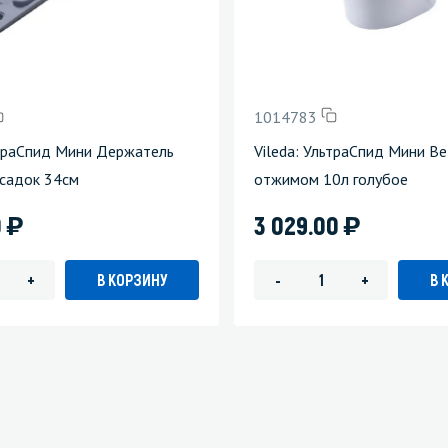
1014783
ьтраСпид Мини Держатель
Vileda: УльтраСпид Мини Ве
садок 34см
отжимом 10л голубое
)
)
0
3 029.00
В КОРЗИНУ
В 
+
-
+