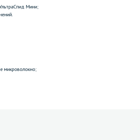
УльтраСпид Мини;
нений.
ое микроволокно;