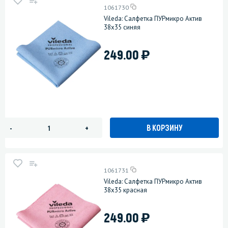
1061730
Vileda: Салфетка ПУРмикро Актив
38х35 синяя
)
249.00
В КОРЗИНУ
-
+
1061731
Vileda: Салфетка ПУРмикро Актив
38х35 красная
)
249.00