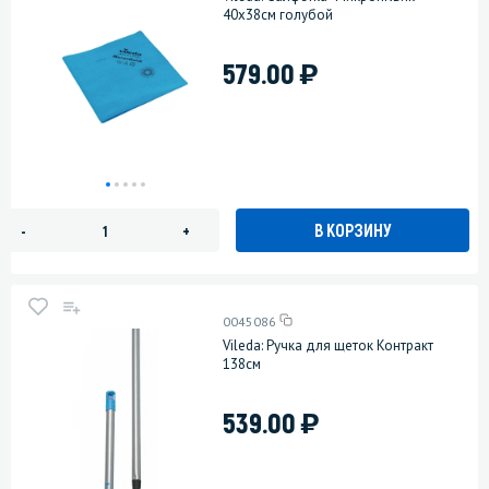
40х38см голубой
)
579.00
В КОРЗИНУ
-
+
0045086
Vileda: Ручка для щеток Контракт
138см
)
539.00