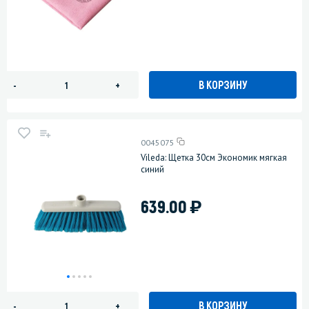
В КОРЗИНУ
-
+
0045075
Vileda: Щетка 30см Экономик мягкая
синий
)
639.00
В КОРЗИНУ
-
+