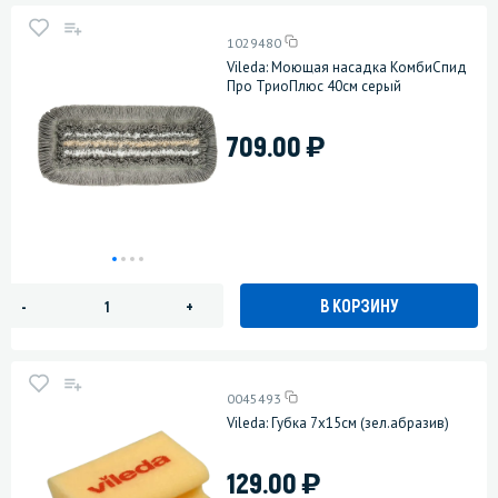
1029480
Vileda: Моющая насадка КомбиСпид
Про ТриоПлюс 40см серый
)
709.00
В КОРЗИНУ
-
+
0045493
Vileda: Губка 7х15см (зел.абразив)
)
129.00