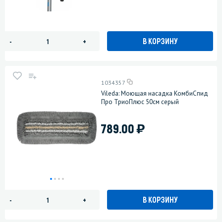
В КОРЗИНУ
-
+
1034357
Vileda: Моющая насадка КомбиСпид
Про ТриоПлюс 50см серый
)
789.00
В КОРЗИНУ
-
+