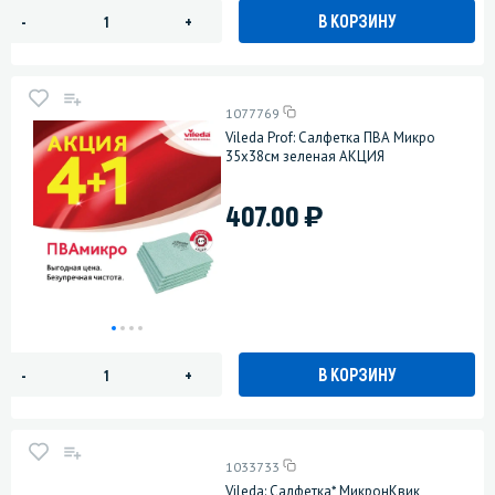
В КОРЗИНУ
-
+
1077769
Vileda Prof: Салфетка ПВА Микро
35х38см зеленая АКЦИЯ
)
407.00
В КОРЗИНУ
-
+
1033733
Vileda: Салфетка* МикронКвик