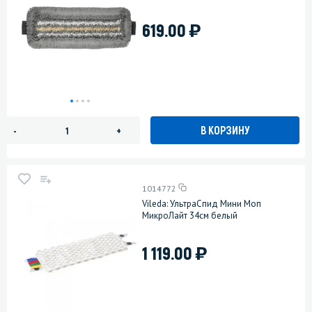
)
619.00
В КОРЗИНУ
-
+
1014772
Vileda: УльтраСпид Мини Моп
МикроЛайт 34см белый
)
1 119.00