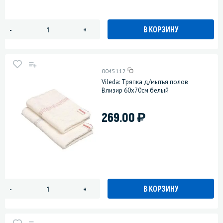
В КОРЗИНУ
-
+
0045112
Vileda: Тряпка д/мытья полов
Влизир 60х70см белый
)
269.00
В КОРЗИНУ
-
+