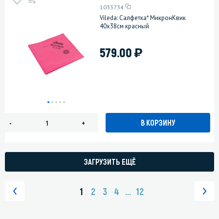
1033734
Vileda: Салфетка* МикронКвик
40х38см красный
)
579.00
В КОРЗИНУ
-
+
ЗАГРУЗИТЬ ЕЩЁ
1
2
3
4
...
12