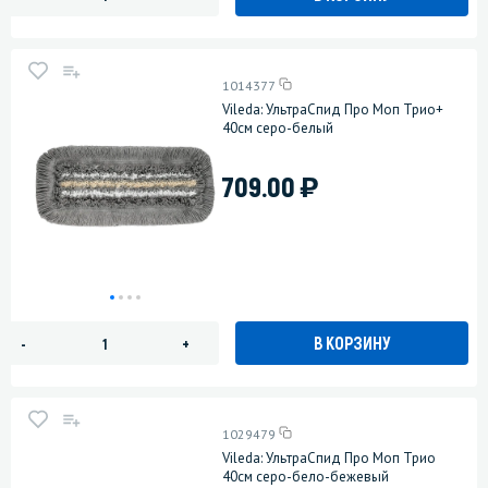
1014377
Vileda: УльтраСпид Про Моп Трио+
40см серо-белый
)
709.00
В КОРЗИНУ
-
+
1029479
Vileda: УльтраСпид Про Моп Трио
40см серо-бело-бежевый