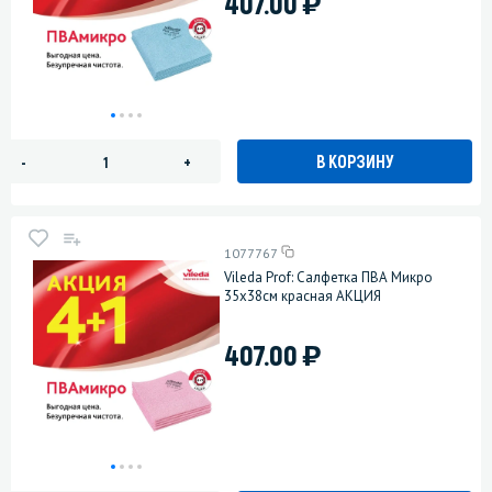
)
407.00
В КОРЗИНУ
-
+
1077767
Vileda Prof: Салфетка ПВА Микро
35х38см красная АКЦИЯ
)
407.00