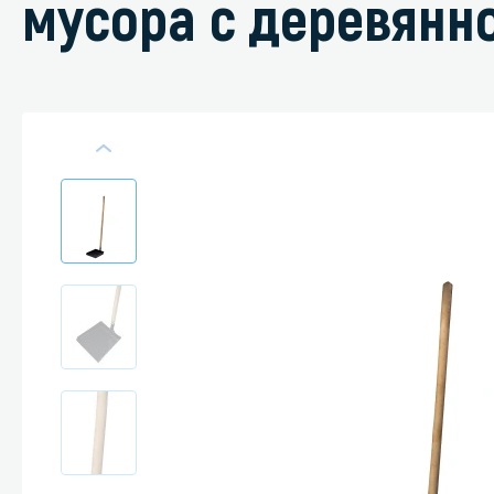
мусора с деревянн
Специали
Дегризер
Защитные с
стрипперы
Средства 
Средства 
поверхнос
Средства 
Средства 
пятноудал
Средства 