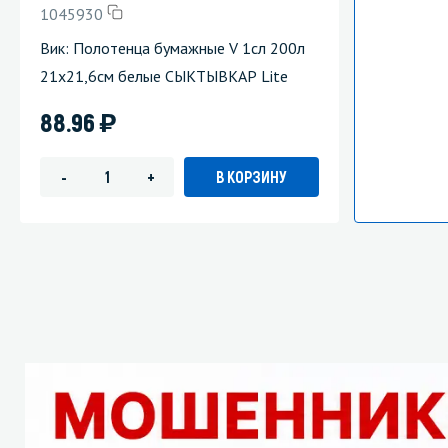
1045930
Вик: Полотенца бумажные V 1сл 200л
21х21,6см белые СЫКТЫВКАР Lite
)
88.96
В КОРЗИНУ
-
+