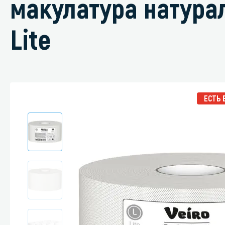
макулатура натур
Lite
Специали
Дегризер
Защитные с
ЕСТЬ 
стрипперы
Средства 
Средства 
поверхнос
Средства 
Средства 
пятноудал
Средства 