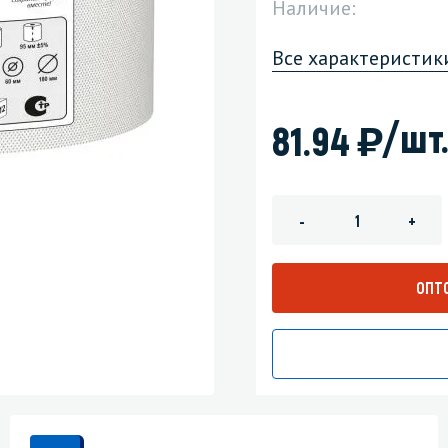
Наличие:
зеркала
Мебель и оргтехника
Все характеристик
я
Личная гигиена
)
/шт
81.94
-
+
ОПТ