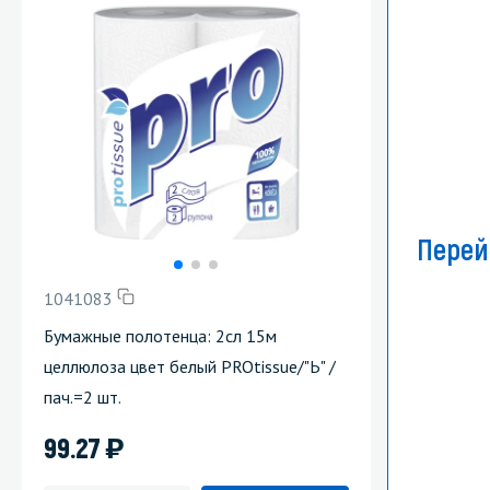
Перей
1041083
Бумажные полотенца: 2сл 15м
целлюлоза цвет белый PROtissue/"Ь" /
пач.=2 шт.
)
99.27