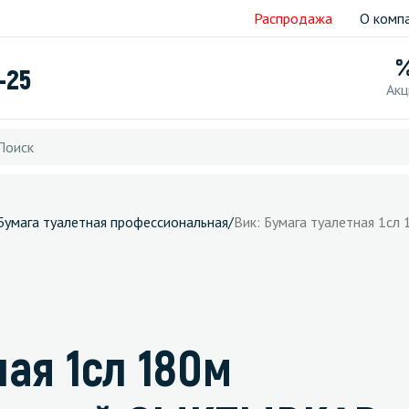
Распродажа
О комп
-25
Акц
Бумага туалетная профессиональная
/
Вик: Бумага туалетная 1с
ная 1сл 180м