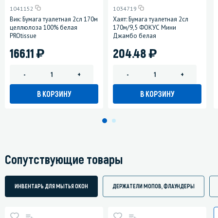
1041152
1034719
Вик: Бумага туалетная 2сл 170м
Хаят: Бумага туалетная 2сл
целлюлоза 100% белая
170м/9,5 ФОКУС Мини
PROtissue
Джамбо белая
)
)
166.11
204.48
-
+
-
+
В КОРЗИНУ
В КОРЗИНУ
Сопутствующие товары
ИНВЕНТАРЬ ДЛЯ МЫТЬЯ ОКОН
ДЕРЖАТЕЛИ МОПОВ, ФЛАУНДЕРЫ