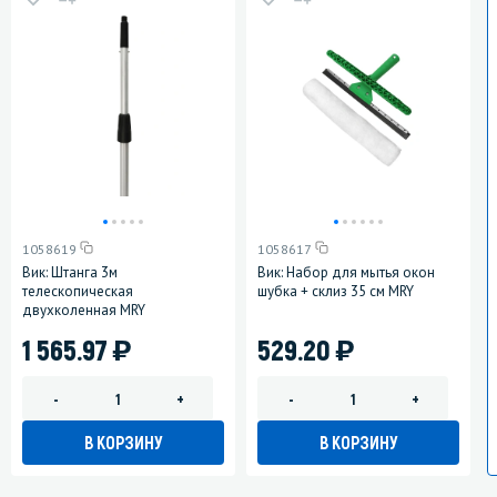
1058619
1058617
Вик: Штанга 3м
Вик: Набор для мытья окон
телескопическая
шубка + склиз 35 см MRY
двухколенная MRY
)
)
1 565.97
529.20
-
+
-
+
В КОРЗИНУ
В КОРЗИНУ