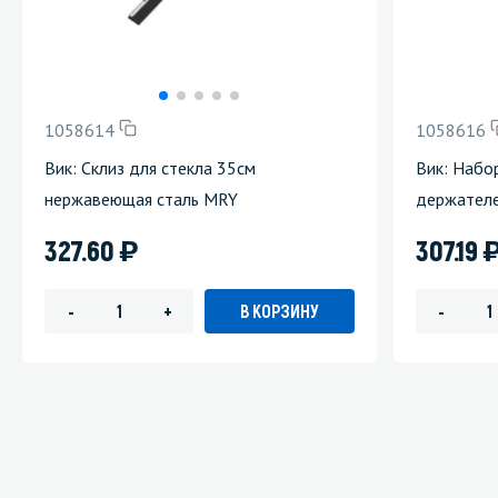
1058614
1058616
Вик: Склиз для стекла 35см
Вик: Набо
нержавеющая сталь MRY
держател
)
327.60
307.19
В КОРЗИНУ
-
+
-