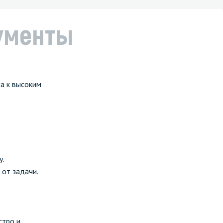
ументы
а к высоким
у.
 от задачи.
стро и