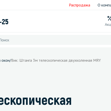
Распродажа
О комп
-25
Акц
я окон
/
Вик: Штанга 3м телескопическая двухколенная MRY
лескопическая