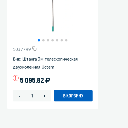
1037799
Вик: Штанга 3м телескопическая
двухколенная Uctem
)
5 095.82
В КОРЗИНУ
-
+