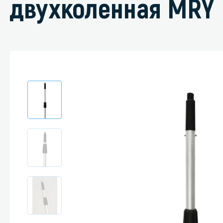
двухколенная MRY
Специали
Дегризер
Защитные с
стрипперы
Средства 
Средства 
поверхнос
Средства 
Средства 
пятноудал
Средства 