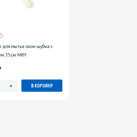
р для мытья окон шубка с
ем 35см MRY
)
В КОРЗИНУ
+