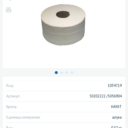
Код:
1034719
Артикул:
50202222 /5036904
Бренд:
HAYAT
Единица измерения:
штука
Вес:
0.57 кг