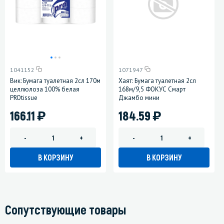
1041152
1071947
Вик: Бумага туалетная 2сл 170м
Хаят: Бумага туалетная 2сл
целлюлоза 100% белая
168м/9,5 ФОКУС Смарт
PROtissue
Джамбо мини
)
)
166.11
184.59
-
+
-
+
В КОРЗИНУ
В КОРЗИНУ
Сопутствующие товары