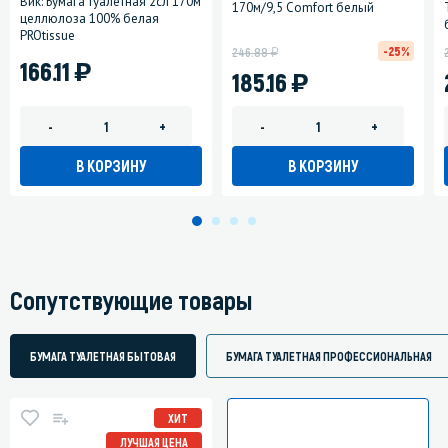
Вик: Бумага туалетная 2сл 170м
170м/9,5 Comfort белый
целлюлоза 100% белая
PROtissue
у
-25%
246.88
)
166.11
)
185.16
-
+
-
+
В КОРЗИНУ
В КОРЗИНУ
Сопутствующие товары
БУМАГА ТУАЛЕТНАЯ БЫТОВАЯ
БУМАГА ТУАЛЕТНАЯ ПРОФЕССИОНАЛЬНАЯ
ХИТ
ЛУЧШАЯ ЦЕНА