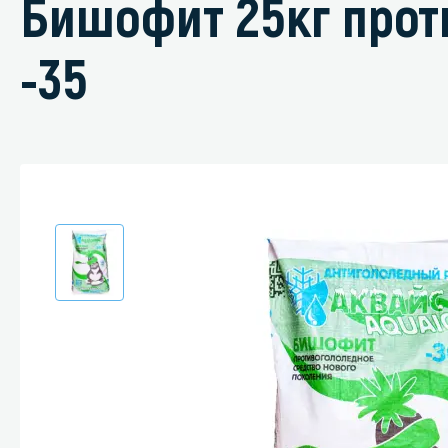
Бишофит 25кг прот
-35
Специали
Дегризер
Защитные с
стрипперы
Средства 
Средства 
поверхнос
Средства 
Средства 
пятноудал
Средства 