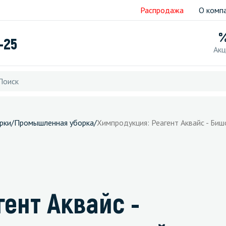
Распродажа
О комп
-25
Акц
рки
/
Промышленная уборка
/
Химпродукция: Реагент Аквайс - Би
ент Аквайс -