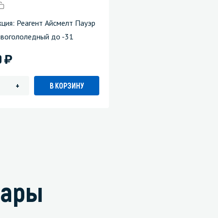
ция: Реагент Айсмелт Пауэр
ивогололедный до -31
)
9
В КОРЗИНУ
+
вары