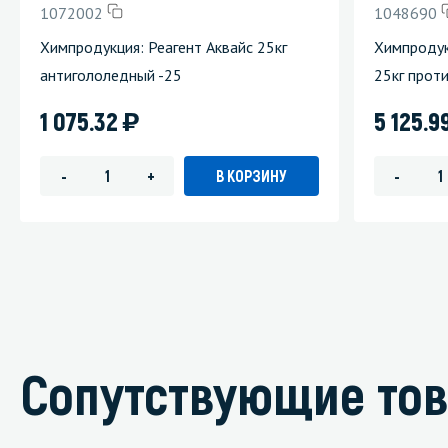
1072002
1048690
Химпродукция: Реагент Аквайс 25кг
Химпродук
антигололедный -25
25кг прот
)
1 075.32
5 125.9
В КОРЗИНУ
-
+
-
Сопутствующие то