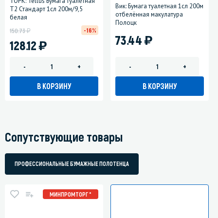
ТОРК: Tellus Бумага туалетная
Вик: Бумага туалетная 1сл 200м
T2 Стандарт 1сл 200м/9,5
отбелённая макулатура
белая
Полоцк
у
-16%
150.73
)
73.44
)
128.12
-
+
-
+
В КОРЗИНУ
В КОРЗИНУ
Сопутствующие товары
ПРОФЕССИОНАЛЬНЫЕ БУМАЖНЫЕ ПОЛОТЕНЦА
МИНПРОМТОРГ *