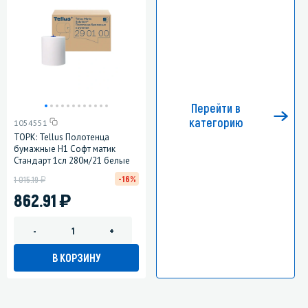
Перейти в
категорию
1054551
ТОРК: Tellus Полотенца
бумажные H1 Софт матик
Стандарт 1сл 280м/21 белые
у
-16%
1 015.19
)
862.91
-
+
В КОРЗИНУ