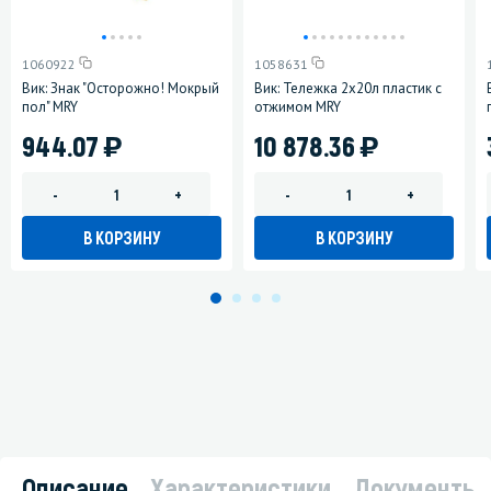
1060922
1058631
Вик: Знак "Осторожно! Мокрый
Вик: Тележка 2х20л пластик с
пол" MRY
отжимом MRY
)
)
944.07
10 878.36
-
+
-
+
В КОРЗИНУ
В КОРЗИНУ
Описание
Характеристики
Документы