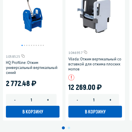
1046957
1058525
Vileda: Отжим вертикальный со
HQ Profiline: Отжим
вставкой для отжима плоских
универсальный вертикальный
мопов
синий
)
2 772.48
)
12 269.00
-
+
-
+
В КОРЗИНУ
В КОРЗИНУ