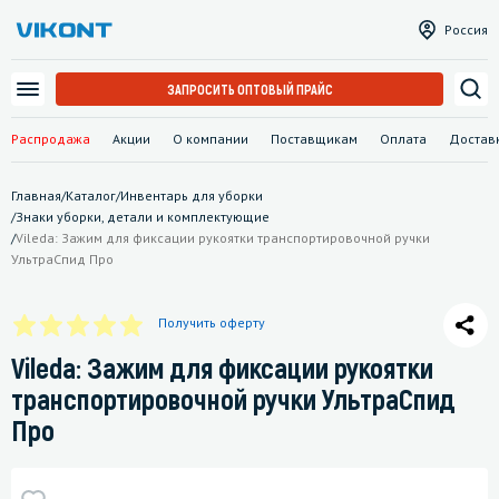
Россия
ЗАПРОСИТЬ ОПТОВЫЙ ПРАЙС
Распродажа
Акции
О компании
Поставщикам
Оплата
Достав
Главная
/
Каталог
/
Инвентарь для уборки
/
Знаки уборки, детали и комплектующие
/
Vileda: Зажим для фиксации рукоятки транспортировочной ручки
УльтраСпид Про
Получить оферту
Vileda: Зажим для фиксации рукоятки
транспортировочной ручки УльтраСпид
Про