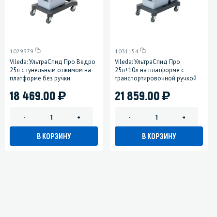
1029379
1031154
Vileda: УльтраСпид Про Ведро
Vileda: УльтраСпид Про
25л с тунельным отжимом на
25л+10л на платформе с
платформе без ручки
транспортировочной ручкой
)
)
18 469.00
21 859.00
-
+
-
+
В КОРЗИНУ
В КОРЗИНУ