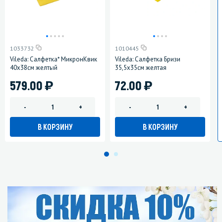
1033732
1010445
Vileda: Салфетка* МикронКвик
Vileda: Салфетка Бризи
40х38см желтый
35,5x35см желтая
)
)
579.00
72.00
-
+
-
+
В КОРЗИНУ
В КОРЗИНУ