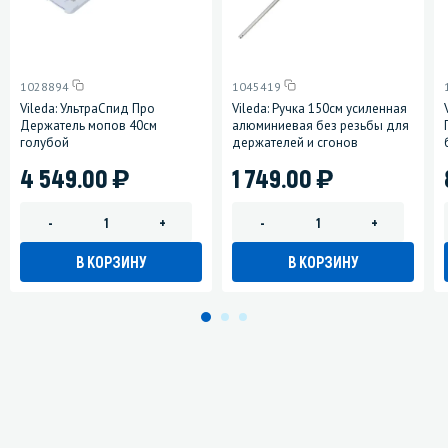
1028894
1045419
Vileda: УльтраСпид Про
Vileda: Ручка 150см усиленная
Держатель мопов 40см
алюминиевая без резьбы для
голубой
держателей и сгонов
)
)
4 549.00
1 749.00
-
+
-
+
В КОРЗИНУ
В КОРЗИНУ