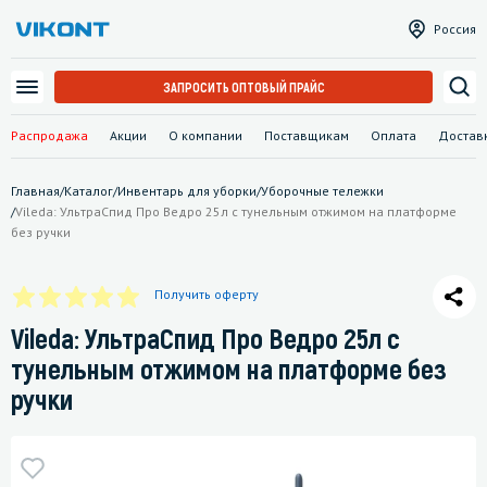
Россия
ЗАПРОСИТЬ ОПТОВЫЙ ПРАЙС
Распродажа
Акции
О компании
Поставщикам
Оплата
Достав
Главная
/
Каталог
/
Инвентарь для уборки
/
Уборочные тележки
/
Vileda: УльтраСпид Про Ведро 25л с тунельным отжимом на платформе
без ручки
Получить оферту
Vileda: УльтраСпид Про Ведро 25л с
тунельным отжимом на платформе без
ручки