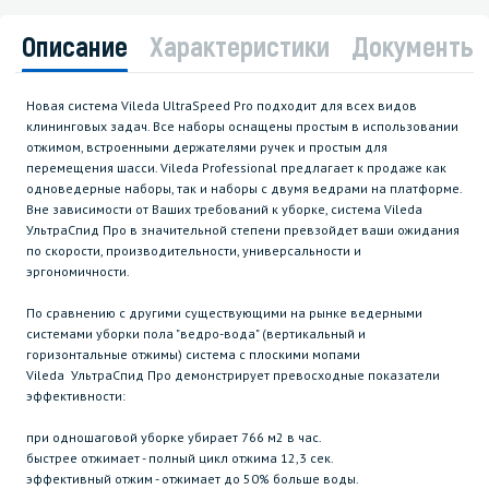
Описание
Характеристики
Документы
Новая система Vileda UltraSpeed Pro подходит для всех видов
клининговых задач. Все наборы оснащены простым в использовании
отжимом, встроенными держателями ручек и простым для
перемещения шасси. Vileda Professional предлагает к продаже как
одноведерные наборы, так и наборы с двумя ведрами на платформе.
Вне зависимости от Ваших требований к уборке, система Vileda
УльтраСпид Про в значительной степени превзойдет ваши ожидания
по скорости, производительности, универсальности и
эргономичности.
По сравнению с другими существующими на рынке ведерными
системами уборки пола "ведро-вода" (вертикальный и
горизонтальные отжимы) система с плоскими мопами
Vileda УльтраСпид Про демонстрирует превосходные показатели
эффективности:
при одношаговой уборке убирает 766 м2 в час.
быстрее отжимает - полный цикл отжима 12,3 сек.
эффективный отжим - отжимает до 50% больше воды.