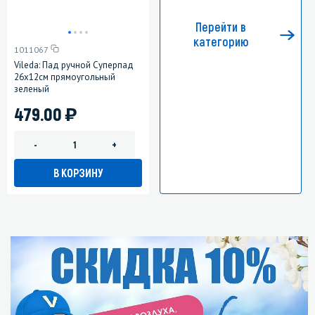
Перейти в
категорию
1011067
Vileda: Пад ручной Суперпад
26х12см прямоугольный
зеленый
)
479.00
-
+
В КОРЗИНУ