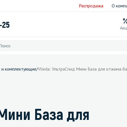
Распродажа
О комп
-25
Акц
и и комплектующие
/
Vileda: УльтраСпид Мини База для отжима б
 Мини База для