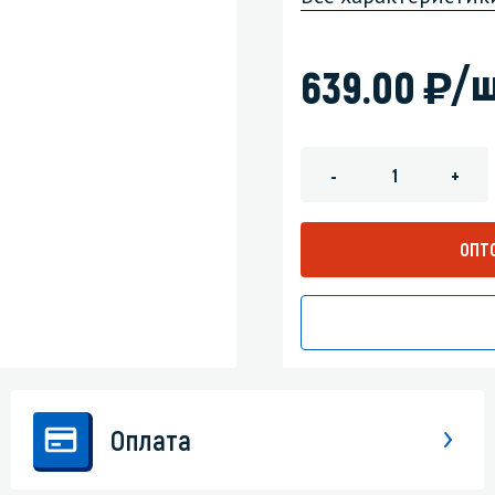
зеркала
Мебель и оргтехника
)
/ш
639.00
я
Личная гигиена
-
+
ОПТ
Оплата