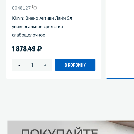
0048127
Klinin: Виено Активи Лайм 5л
универсальное средство
слабощелочное
)
1 878.49
В КОРЗИНУ
-
+