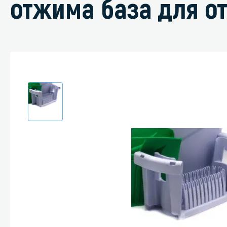
отжима база для о
Специали
Дегризер
Защитные с
стрипперы
Средства 
Средства 
поверхнос
Средства 
Средства 
пятноудал
Средства 