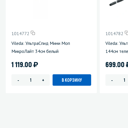
1014772
1014782
Vileda: УльтраСпид Мини Моп
Vileda: Ул
МикроЛайт 34см белый
144см теле
)
1 119.00
699.00
В КОРЗИНУ
-
+
-