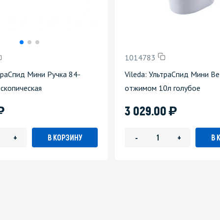
1014783
ьтраСпид Мини Ручка 84-
Vileda: УльтраСпид Мини Ве
скопическая
отжимом 10л голубое
)
)
3 029.00
В КОРЗИНУ
В 
+
-
+