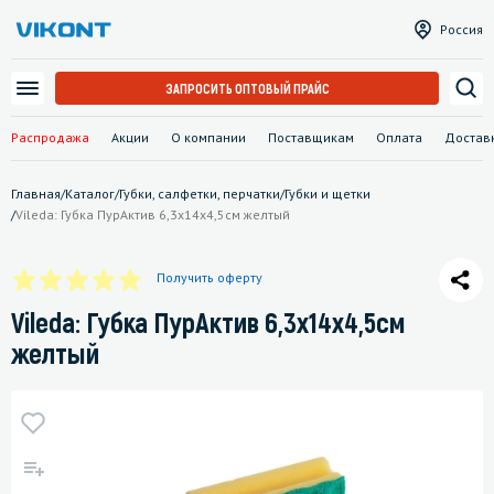
Россия
ЗАПРОСИТЬ ОПТОВЫЙ ПРАЙС
Распродажа
Акции
О компании
Поставщикам
Оплата
Достав
Главная
/
Каталог
/
Губки, салфетки, перчатки
/
Губки и щетки
/
Vileda: Губка ПурАктив 6,3х14х4,5см желтый
Получить оферту
Vileda: Губка ПурАктив 6,3х14х4,5см
желтый