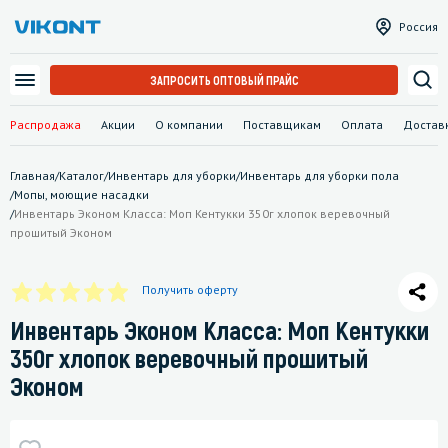
Россия
ЗАПРОСИТЬ ОПТОВЫЙ ПРАЙС
Распродажа
Акции
О компании
Поставщикам
Оплата
Достав
Главная
/
Каталог
/
Инвентарь для уборки
/
Инвентарь для уборки пола
/
Мопы, моющие насадки
/
Инвентарь Эконом Класса: Моп Кентукки 350г хлопок веревочный
прошитый Эконом
Получить оферту
Инвентарь Эконом Класса: Моп Кентукки
350г хлопок веревочный прошитый
Эконом