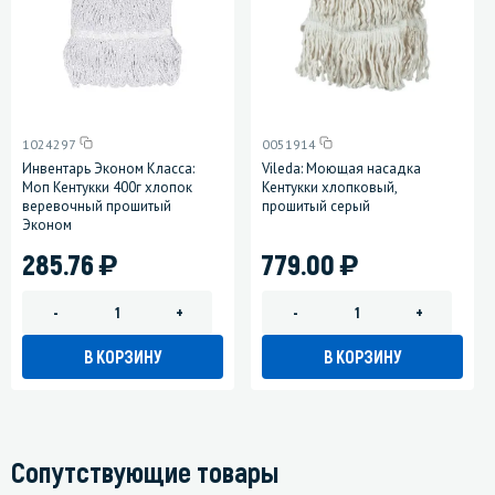
1024297
0051914
Инвентарь Эконом Класса:
Vileda: Моющая насадка
Моп Кентукки 400г хлопок
Кентукки хлопковый,
веревочный прошитый
прошитый серый
Эконом
)
)
285.76
779.00
-
+
-
+
В КОРЗИНУ
В КОРЗИНУ
Сопутствующие товары