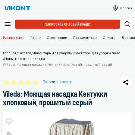
Россия
ЗАПРОСИТЬ ОПТОВЫЙ ПРАЙС
Распродажа
Акции
О компании
Поставщикам
Оплата
Достав
Главная
/
Каталог
/
Инвентарь для уборки
/
Инвентарь для уборки пола
/
Мопы, моющие насадки
/
Vileda: Моющая насадка Кентукки хлопковый, прошитый серый
Получить оферту
Vileda: Моющая насадка Кентукки
хлопковый, прошитый серый